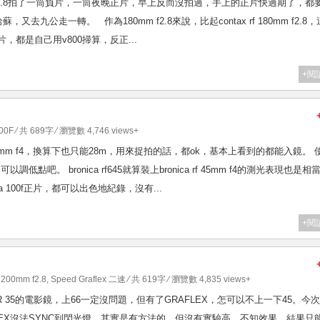
180mm f2.8拍了一筒負片，一筒夜晚正片，早上反而沒拍過，手上的正片快過期了，都
蘇，又去九公走一轉。 作為180mm f2.8來說，比起contax rf 180mm f2.8
都是自己用v800掃算，反正...
+閱
100F
⁄ 共 689字 ⁄ 瀏覽數 4,746 views+
nica rf 45mm f4，換算下也只能28m，用來捉拍的話，都ok，基本上看到的都能入鏡。 
以調低點吧。 bronica rf645就算裝上bronica rf 45mm f4的測光表現也是相
via 100f正片，都可以出色地紀錄，沒有...
+閱
200mm f2.8
,
Speed Graflex 二速
⁄ 共 619字 ⁄ 瀏覽數 4,835 views+
是SUPER 35的電影鏡，上66一定沒問題，但有了GRAFLEX，怎可以不上一下45。今
LEX沒法SYNC到閃光燈，其實是有方法的，但沒有實驗高，不知效果。結果只