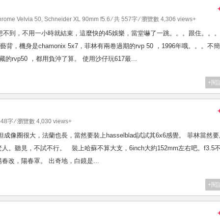
hrome Velvia 50
,
Schneider XL 90mm f5.6
⁄ 共 557字 ⁄ 瀏覽數 4,306 views+
想不到，不用一小時就結束，這麼快的45娛樂，當堂嚇了一跳。。。跟住。。
機身是chamonix 5x7，菲林有兩卷過期的rvp 50 ，1996年哦。。。不簡
rvp50 ，都用負沖了算。 使用沙仔玩617最...
+閱
448字 ⁄ 瀏覽數 4,030 views+
起眼，但成像圈很大，法蘭也長，當然要裝上hasselblad試試其6x6感覺。 菲林當然
威力驚人。聽見，不試不行。 裝上哈蘇不算大支，6inch大約152mm左右吧。f3.5
春改，陽春罩。 出奇地，白鏡是...
+閱