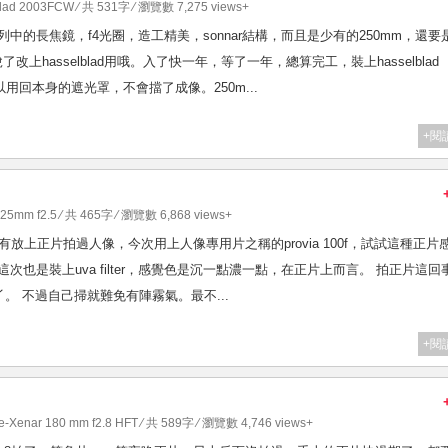
blad 2003FCW
⁄ 共 531字 ⁄ 瀏覽數 7,275 views+
contarex系列中的長焦鏡，f4光圈，造工精美，sonnar結構，而且是少有的250mm，還要
了改上hasselblad用哦。入了快一年，等了一年，總算完工，裝上hasselblad
s威力 可以用回本身的遮光罩，不會擋了成像。250m...
+閱
125mm f2.5
⁄ 共 465字 ⁄ 瀏覽數 6,868 views+
但從沒有放上正片拍過人像，今次用上人像專用片之稱的provia 100f，試試這種正片
次也是裝上uva filter，感覺色是沉一點濃一點，在正片上而言。 拍正片這回
 不過自己掃就難免有陣霧氣。最不...
+閱
le-Xenar 180 mm f2.8 HFT
⁄ 共 589字 ⁄ 瀏覽數 4,746 views+