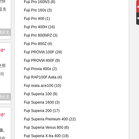
要快
Fuji Pro 160NS
(8)
，這支
Fuji Pro 160s
(3)
Fuji Pro 400
(1)
Fuji Pro 400H
(16)
讀全文
Fuji Pro 800NPZ
(3)
Fuji Pro 800Z
(4)
+0°
Fuji PROVIA 100F
(28)
Fuji PROVIA 400F
(9)
使用
Fuji Provia 400x
(2)
當出
Fuji RAP100F Astia
(4)
Fuji reala ace100
(10)
Fuji Superia 100
(9)
讀全文
Fuji Superia 1600
(3)
Fuji Superia 200
(17)
+0°
Fuji Superia Premium 400
(22)
Fuji Superia Venus 800
(6)
次亂
Fuji Superia X-tra 400
(19)
能在