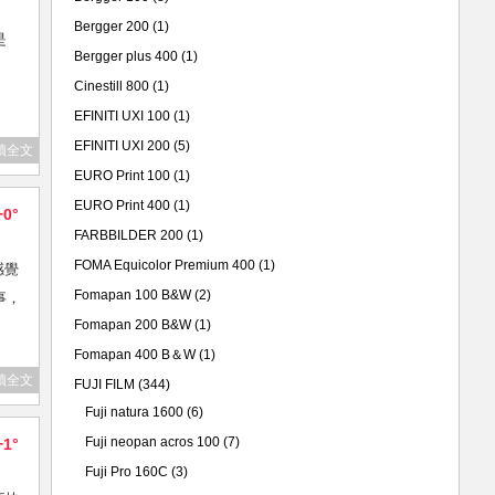
Bergger 200
(1)
是
Bergger plus 400
(1)
Cinestill 800
(1)
EFINITI UXI 100
(1)
EFINITI UXI 200
(5)
讀全文
EURO Print 100
(1)
EURO Print 400
(1)
+0°
FARBBILDER 200
(1)
FOMA Equicolor Premium 400
(1)
感覺
Fomapan 100 B&W
(2)
事，
Fomapan 200 B&W
(1)
Fomapan 400 B＆W
(1)
讀全文
FUJI FILM
(344)
Fuji natura 1600
(6)
Fuji neopan acros 100
(7)
+1°
Fuji Pro 160C
(3)