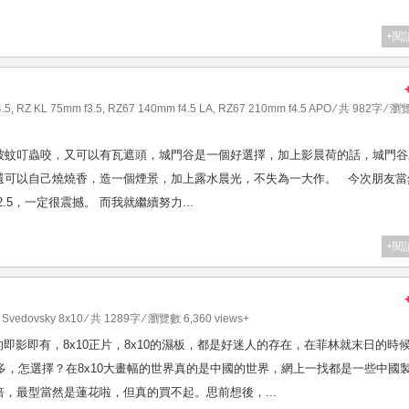
+閱
.5
,
RZ KL 75mm f3.5
,
RZ67 140mm f4.5 LA
,
RZ67 210mm f4.5 APO
⁄ 共 982字 ⁄ 
被蚊叮蟲咬，又可以有瓦遮頭，城門谷是一個好選擇，加上影晨荷的話，城門谷
還可以自己燒燒香，造一個煙景，加上露水晨光，不失為一大作。 今次朋友當
x5的f2.5，一定很震撼。 而我就繼續努力...
+閱
,
Svedovsky 8x10
⁄ 共 1289字 ⁄ 瀏覽數 6,360 views+
10的即影即有，8x10正片，8x10的濕板，都是好迷人的存在，在菲林就末日的時
好多，怎選擇？在8x10大畫幅的世界真的是中國的世界，網上一找都是一些中國
，最型當然是蓮花啦，但真的買不起。思前想後，...