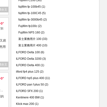
Fujifilm C200
(30)
fujifilm fp-100b45
(1)
讀全文
fujifilm fp-100C45
(5)
fujifilm fp-3000b45
(2)
+0°
Fujifilm fp100c
(2)
瀏覽數
Fujifilm NPS 160
(2)
富士業務用片 100
(33)
又易
富士業務用片 400
(10)
然用
ILFORD Delta 100
(6)
ILFORD Delta 3200
(3)
讀全文
ILFORD Delta 400
(1)
ilford fp4 plus 125
(2)
+0°
ILFORD hp5 plus 400
(11)
ILFORD pan f plus 50
(2)
候，
ILFORD SFX 200
(1)
製的
Kentmere 400 BW
(1)
Klick max 200
(1)