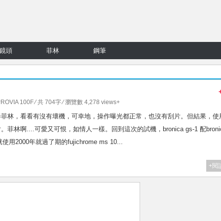
鏡頭
菲林
鋼筆
 PROVIA 100F
⁄ 共 704字 ⁄ 瀏覽數 4,278 views+
守地試一卷菲林，看看有沒有壞機，可幸地，操作曝光都正常，也沒有刮片。但結果，使
片。菲林啊....可愛又可恨，如情人一樣。回到這次的試機，bronica gs-1 配broni
2000年就過了期的fujichrome ms 10...
+閱