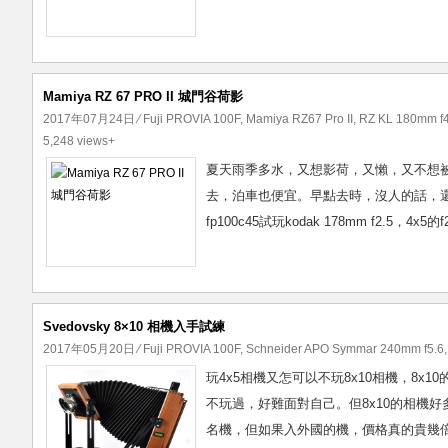
Mamiya RZ 67 PRO II 城門谷荷影
2017年07月24日
⁄
Fuji PROVIA 100F
,
Mamiya RZ67 Pro II
,
RZ KL 180mm f4
5,248 views+
夏天雨季多水，又想影荷，又懶，又不想
去，泊車也便宜。早點去時，沒人的話，
fp100c45試玩kodak 178mm f2.5，4
Svedovsky 8×10 相機入手試練
2017年05月20日
⁄
Fuji PROVIA 100F
,
Schneider APO Symmar 240mm f5.6
玩4x5相機又怎可以不玩8x10相機，8x
不玩過，好難面對自己。但8x10的相機
名機，但如果入外國的機，價格真的貴幾倍