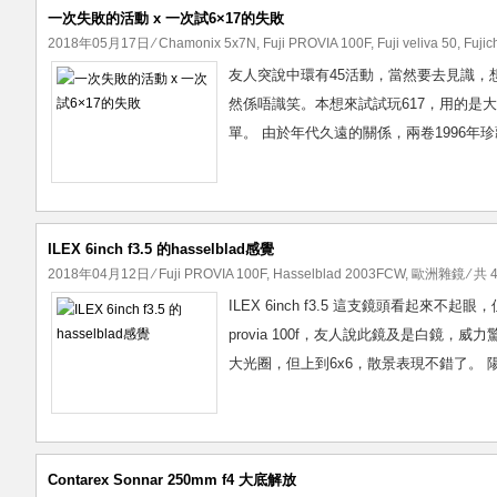
一次失敗的活動 x 一次試6×17的失敗
2018年05月17日
⁄
Chamonix 5x7N
,
Fuji PROVIA 100F
,
Fuji veliva 50
,
Fujic
友人突說中環有45活動，當然要去見識，
然係唔識笑。本想來試試玩617，用的是大藝背，
單。 由於年代久遠的關係，兩卷1996年珍藏的
ILEX 6inch f3.5 的hasselblad感覺
2018年04月12日
⁄
Fuji PROVIA 100F
,
Hasselblad 2003FCW
,
歐洲雜鏡
⁄ 共 
ILEX 6inch f3.5 這支鏡頭看起來不
provia 100f，友人說此鏡及是白鏡，
大光圈，但上到6x6，散景表現不錯了。 陽
Contarex Sonnar 250mm f4 大底解放