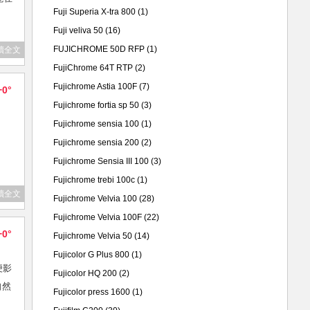
Fuji Superia X-tra 800
(1)
Fuji veliva 50
(16)
FUJICHROME 50D RFP
(1)
讀全文
FujiChrome 64T RTP
(2)
Fujichrome Astia 100F
(7)
+0°
Fujichrome fortia sp 50
(3)
Fujichrome sensia 100
(1)
Fujichrome sensia 200
(2)
Fujichrome Sensia III 100
(3)
Fujichrome trebi 100c
(1)
讀全文
Fujichrome Velvia 100
(28)
Fujichrome Velvia 100F
(22)
+0°
Fujichrome Velvia 50
(14)
Fujicolor G Plus 800
(1)
便影
Fujicolor HQ 200
(2)
自然
Fujicolor press 1600
(1)