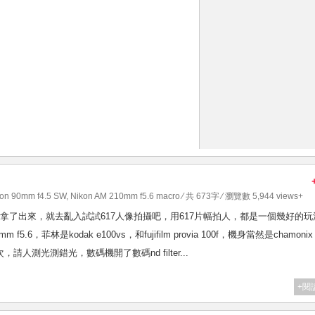
on 90mm f4.5 SW
,
Nikon AM 210mm f5.6 macro
⁄ 共 673字 ⁄ 瀏覽數 5,944 views+
拿了出來，就去亂入試試617人像拍攝吧，用617片幅拍人，都是一個幾好的玩
mm f5.6，菲林是kodak e100vs，和fujifilm provia 100f，機身當然是chamonix
人測光測錯光，數碼機開了數碼nd filter...
+閱