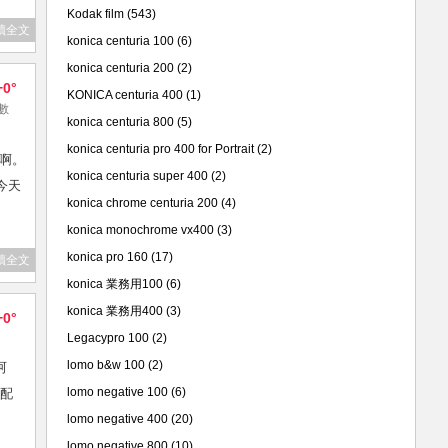
Kodak film
(543)
讀全文
konica centuria 100
(6)
konica centuria 200
(2)
+0°
KONICA centuria 400
(1)
覽數
konica centuria 800
(5)
konica centuria pro 400 for Portrait
(2)
多啊。
konica centuria super 400
(2)
今天
konica chrome centuria 200
(4)
konica monochrome vx400
(3)
konica pro 160
(17)
讀全文
konica 業務用100
(6)
konica 業務用400
(3)
+0°
Legacypro 100
(2)
lomo b&w 100
(2)
呵
lomo negative 100
(6)
 配
lomo negative 400
(20)
lomo negative 800
(10)