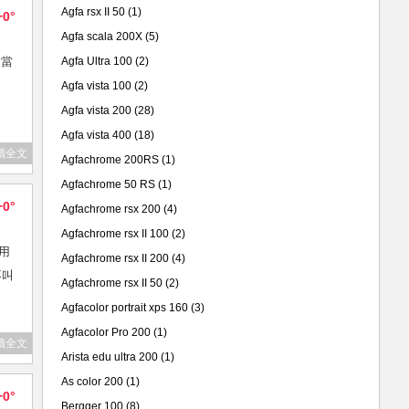
Agfa rsx II 50
(1)
+0°
Agfa scala 200X
(5)
。當
Agfa Ultra 100
(2)
Agfa vista 100
(2)
Agfa vista 200
(28)
Agfa vista 400
(18)
讀全文
Agfachrome 200RS
(1)
Agfachrome 50 RS
(1)
+0°
Agfachrome rsx 200
(4)
Agfachrome rsx II 100
(2)
要用
Agfachrome rsx II 200
(4)
不叫
Agfachrome rsx II 50
(2)
Agfacolor portrait xps 160
(3)
Agfacolor Pro 200
(1)
讀全文
Arista edu ultra 200
(1)
As color 200
(1)
+0°
Bergger 100
(8)