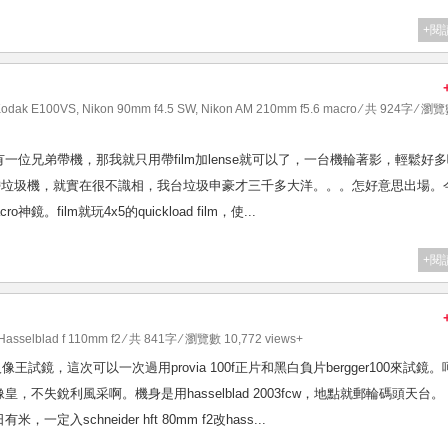
+閱
odak E100VS
,
Nikon 90mm f4.5 SW
,
Nikon AM 210mm f5.6 macro
⁄ 共 924字 ⁄ 瀏
位兄弟帶機，那我就只用帶film加lense就可以了，一台機輪著影，輕鬆好
還要自己帶垃圾機，就實在很不識相，我台垃圾申豪才三千多大洋。。。怎好意思出場。
o神鏡。film就玩4x5的quickload film，使...
+閱
Hasselblad f 110mm f2
⁄ 共 841字 ⁄ 瀏覽數 10,772 views+
像王試鏡，這次可以一次過用provia 100f正片和黑白負片bergger100來試鏡。
失銳利風采啊。機身是用hasselblad 2003fcw，地點就郵輪碼頭天台。
schneider hft 80mm f2改hass...