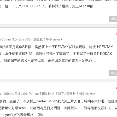
下，又OUT FOCUS了。菲林試了幾款，先上RDP III的...
+閱
r 65mm f3.5
⁄ 共 760字 ⁄ 瀏覽數 4,849 views+
數碼，但始終不是真645片幅，當然要上一下PENTAX試試表現啦。轉接上PENTAX
...唉，為什麼要這樣對我，高速快門都出了問題了。主要試了一筒負片KODAK
 100F。那條漏光的線又不是當出現，會是因為電池的電力不足嗎?? ...
+閱
lan 100mm f2.8 白妖
,
Pentax 645N II
⁄ 共 749字 ⁄ 瀏覽數 7,467 views+
試得最多的一支鏡了，今次插上pentax 645n2來試試正片人像，時間不太好啦，就隨
燈箱好過scan....或者因為是日光問題，有陣黃味。 難得陪朋友影影人，
..結合meyer白妖的獨特風格....算叫...