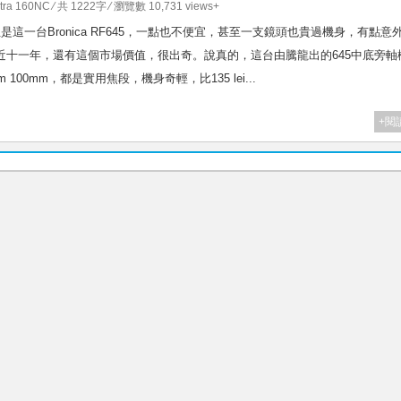
rtra 160NC
⁄ 共 1222字 ⁄ 瀏覽數 10,731 views+
但是這一台Bronica RF645，一點也不便宜，甚至一支鏡頭也貴過機身，有點意
了近十一年，還有這個市場價值，很出奇。說真的，這台由騰龍出的645中底旁軸
100mm，都是實用焦段，機身奇輕，比135 lei...
+閱