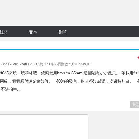
鏡頭
菲林
鋼筆
,
Kodak Pro Portra 400
⁄ 共 371字 ⁄ 瀏覽數 4,628 views+
645來玩一玩菲林吧，鏡頭就用bronica 65mm 還望能有少少散景。 菲林用fujif
今回把ev加強兩級，看看應付逆光會如何。 400h的發色，叫人很沒感覺，皮膚特別白。 4
不過拍半...
+閱