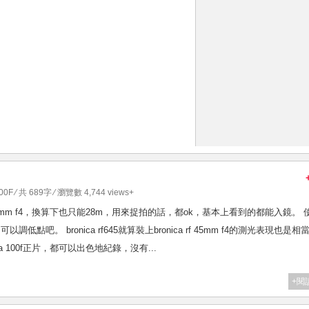
100F
⁄ 共 689字 ⁄ 瀏覽數 4,744 views+
nica rf 45mm f4，換算下也只能28m，用來捉拍的話，都ok，基本上看到的都能入鏡。 
以調低點吧。 bronica rf645就算裝上bronica rf 45mm f4的測光表現也是相
via 100f正片，都可以出色地紀錄，沒有...
+閱