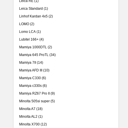
Leica RE
(1)
Leica Standard
(1)
Linhof Kardan 4x5
(2)
LOMO
(2)
Lomo LCA
(1)
Lubitel 166+
(4)
Mamiya 1000DTL
(2)
Mamiya 645 ProTL
(34)
Mamiya 7II
(14)
Mamiya AFD III
(10)
Mamiya C330
(6)
Mamiya c330s
(6)
Mamiya RZ67 Pro II
(9)
Minolta 505si super
(5)
Minolta A7
(18)
Minolta AL2
(1)
Minolta X700
(12)