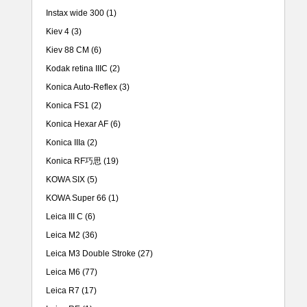
Instax wide 300
(1)
Kiev 4
(3)
Kiev 88 CM
(6)
Kodak retina IIIC
(2)
Konica Auto-Reflex
(3)
Konica FS1
(2)
Konica Hexar AF
(6)
Konica IIIa
(2)
Konica RF巧思
(19)
KOWA SIX
(5)
KOWA Super 66
(1)
Leica III C
(6)
Leica M2
(36)
Leica M3 Double Stroke
(27)
Leica M6
(77)
Leica R7
(17)