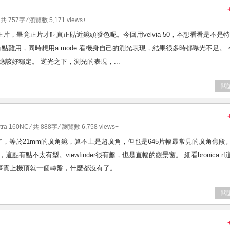
 共 757字 ⁄ 瀏覽數 5,171 views+
沒試過正片，畢竟正片才叫真正貼近鏡頭發色呢。今回用velvia 50，本想看看是不是
點難用，同時想用a mode 看機身自己的測光表現，結果很多時都曝光不足。 
鏡。質素應該好穩定。 逆光之下，測光的表現，...
+閱
rtra 160NC
⁄ 共 888字 ⁄ 瀏覽數 6,758 views+
到45mm了，等於21mm的廣角鏡，算不上是超廣角，但也是645片幅最常見的廣角焦段
，這點有點不太有型。viewfinder很有趣，也是直幅的觀景窗。 細看bronica rf
事實上機頂就一個轉盤，什麼都沒有了。 ...
+閱