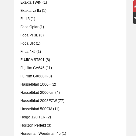
Exakta TWIN
(1)
Exakta vx IIa
(1)
Fed 3
(1)
Foca Oplar
(1)
Foca PF3L
(3)
Foca UR
(1)
Frica 4x5
(1)
FUJICA ST801
(8)
Fujifilm GA645
(11)
Fujifilm GX680II
(3)
Hasselblad 1000F
(2)
Hasselblad 2000fcm
(4)
Hasselblad 2003FCW
(77)
Hasselblad 500CM
(11)
Holgo 120 TLR
(2)
Horizon Perfekt
(3)
Horseman Woodman 45
(1)