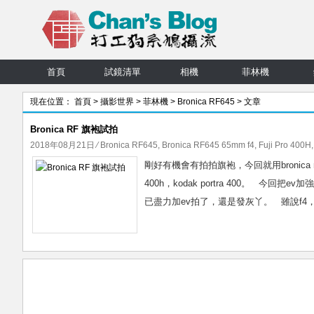
首頁
試鏡清單
相機
菲林機
現在位置：
首頁
>
攝影世界
>
菲林機
>
Bronica RF645
> 文章
Bronica RF 旗袍試拍
2018年08月21日
⁄
Bronica RF645
,
Bronica RF645 65mm f4
,
Fuji Pro 400H
剛好有機會有拍拍旗袍，今回就用bronica rf
400h，kodak portra 400。 
已盡力加ev拍了，還是發灰丫。 雖說f4，