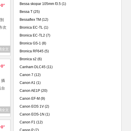
Bessa skopar 105mm f3.5
(1)
+0°
Bessa T
(25)
特別
Bessaflex TM
(12)
今次
Bronica EC-TL
(1)
Bronica EC-TL2
(7)
Bronica GS-1
(8)
讀全文
Bronica RF645
(5)
Bronica s2
(6)
+0°
Canham DLC45
(11)
Canon 7
(12)
。插
Canon A1
(1)
這台
Canon AE1P
(20)
Canon EF-M
(9)
Canon EOS 1V
(2)
讀全文
Canon EOS-1N
(1)
Canon F1
(12)
+0°
Canon P
(7)