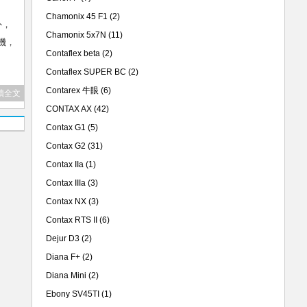
Chamonix 45 F1
(2)
外，
Chamonix 5x7N
(11)
機，
Contaflex beta
(2)
Contaflex SUPER BC
(2)
Contarex 牛眼
(6)
讀全文
CONTAX AX
(42)
Contax G1
(5)
Contax G2
(31)
Contax IIa
(1)
Contax IIIa
(3)
Contax NX
(3)
Contax RTS II
(6)
Dejur D3
(2)
Diana F+
(2)
Diana Mini
(2)
Ebony SV45TI
(1)