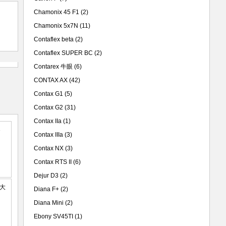
Chamonix 45 F1
(2)
Chamonix 5x7N
(11)
Contaflex beta
(2)
Contaflex SUPER BC
(2)
Contarex 牛眼
(6)
CONTAX AX
(42)
Contax G1
(5)
Contax G2
(31)
Contax IIa
(1)
Contax IIIa
(3)
Contax NX
(3)
Contax RTS II
(6)
Dejur D3
(2)
Diana F+
(2)
Diana Mini
(2)
Ebony SV45TI
(1)