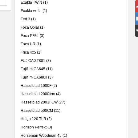
Exakta TWIN
(1)
Exakta vx IIa
(1)
Fed 3
(1)
Foca Oplar
(1)
Foca PF3L
(3)
Foca UR
(1)
Frica 4x5
(1)
FUJICA ST801
(8)
Fujifilm GA645
(11)
Fujifilm GX680II
(3)
Hasselblad 1000F
(2)
Hasselblad 2000fcm
(4)
Hasselblad 2003FCW
(77)
Hasselblad 500CM
(11)
Holgo 120 TLR
(2)
Horizon Perfekt
(3)
Horseman Woodman 45
(1)