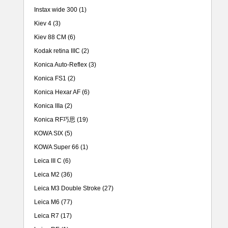
Instax wide 300
(1)
Kiev 4
(3)
Kiev 88 CM
(6)
Kodak retina IIIC
(2)
Konica Auto-Reflex
(3)
Konica FS1
(2)
Konica Hexar AF
(6)
Konica IIIa
(2)
Konica RF巧思
(19)
KOWA SIX
(5)
KOWA Super 66
(1)
Leica III C
(6)
Leica M2
(36)
Leica M3 Double Stroke
(27)
Leica M6
(77)
Leica R7
(17)