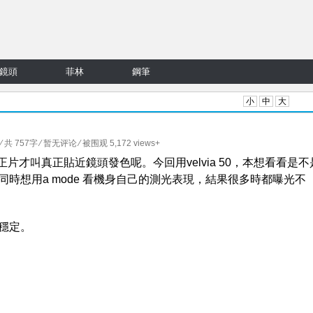
鏡頭
菲林
鋼筆
小
中
大
⁄ 共 757字
⁄
暂无评论
⁄ 被围观 5,172 views+
畢竟正片才叫真正貼近鏡頭發色呢。今回用velvia 50，本想看看是不
時想用a mode 看機身自己的測光表現，結果很多時都曝光不
好穩定。