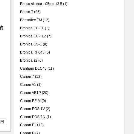
Bessa skopar 105mm f3.5
(1)
Bessa T
(25)
Bessaflex TM
(12)
的
Bronica EC-TL
(1)
Bronica EC-TL2
(7)
Bronica GS-1
(8)
Bronica RF645
(5)
Bronica s2
(6)
Canham DLC45
(11)
Canon 7
(12)
Canon A1
(1)
Canon AE1P
(20)
Canon EF-M
(9)
Canon EOS 1V
(2)
Canon EOS-1N
(1)
返回
Canon F1
(12)
Canon P
(7)