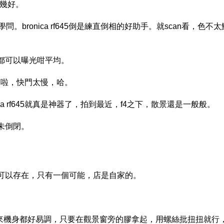
現幾好。
bronica rf645倒是練直倒相的好助手。就scan看，色不太
都可以曝光咁平均。
手震啦，快門太慢，哈。
ca rf645就真是神器了，拍到最近，f4之下，散景還是一般般。
未倒閉。
可以存在，只有一個可能，店是自家的。
太準，原來機身都好易調，只要在觀景窗旁的膠拿起，用螺絲批扭扭就行