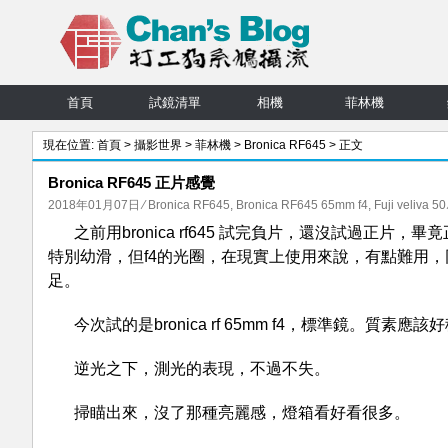
首頁
試鏡清單
相機
菲林機
現在位置:
首頁
>
攝影世界
>
菲林機
>
Bronica RF645
> 正文
Bronica RF645 正片感覺
2018年01月07日
⁄
Bronica RF645
,
Bronica RF645 65mm f4
,
Fuji veliva 50
之前用bronica rf645 試完負片，還沒試過正片，
特別幼滑，但f4的光圈，在現實上使用來說，有點難用，同
足。
今次試的是bronica rf 65mm f4，標準鏡。質素應該
逆光之下，測光的表現，不過不失。
掃瞄出來，沒了那種亮麗感，燈箱看好看很多。