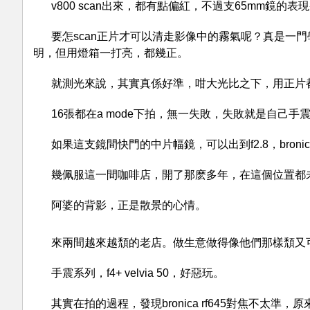
v800 scan出來，都有點偏紅，不過支65mm鏡的表
要怎scan正片才可以清走影像中的霧氣呢？真是一門學問。
明，但用燈箱一打亮，都幾正。
就測光來說，其實真係好準，咁大光比之下，用正片
16張都在a mode下拍，無一失敗，失敗就是自己
如果這支鏡間快門的中片幅鏡，可以出到f2.8，broni
幾佩服這一間咖啡店，開了那麽多年，在這個位置都
阿婆的背影，正是散景的心情。
來兩間越來越頹的老店。做生意做得像他們那樣頹又
手震系列，f4+ velvia 50，好惡玩。
其實在拍的過程，發現bronica rf645對焦不