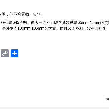
感，想學，但不夠震動，失敗。
f4，好說是645片幅，做大一點不行嗎？其次就是65mm 45mm兩焦
另外兩支100mm 135mm又太貴，而且又光圈細，沒有買的衝
ram
mblr
Douban
Copy
Share
Link