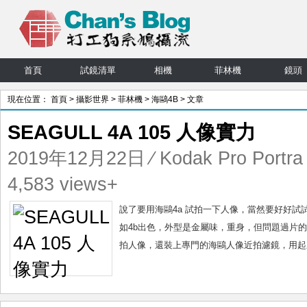
首頁
試鏡清單
相機
菲林機
鏡頭
現在位置：
首頁
>
攝影世界
>
菲林機
>
海鷗4B
> 文章
SEAGULL 4A 105 人像實力
2019年12月22日
⁄
Kodak Pro Portra
4,583 views+
說了要用海鷗4a 試拍一下人像，當然要好好試
如4b出色，外型是金屬味，重身，但問題過片的穩
拍人像，還裝上專門的海鷗人像近拍濾鏡，用起來，效