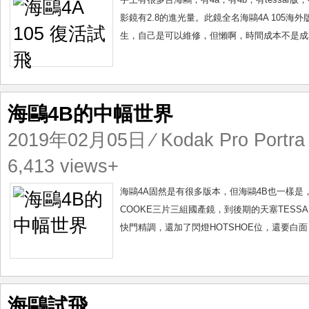
影鏡有2.8的進光量。此鏡全名海鷗4A 10
生，自己是可以維修，但懶啊，時間成本不是成本嗎？
海鷗4B的中幅世界
2019年02月05日
⁄
Kodak Pro Portra
6,413 views+
海鷗4A固然是有很多版本，但海鷗4B也一樣
COOKE三片三組國產鏡，到後期的天塞TESS
快門精調，還加了閃燈HOTSHOE位，還要白面，
海鷗試飛