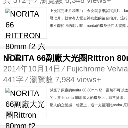
共 572字 ⁄ 瀏覽數 6,348 views+
上次試完正片和黑白，今次就拿來試試負片，kodak pro
曆七月，就會有人愛去神功戲的後台拍片。這行
來不能拍照的呢，唉，norita的機身快門太震撼
NORITA 66副廠大光圈Rittron 80
2014年10月14日
⁄
Fujichrome Velvi
441字 ⁄ 瀏覽數 7,984 views+
試完了原廠的norita 66 80mm f2，當然不
的，放上norita 66那碩大的機身上，非常搶眼。 https://f
驚人的立體感，感覺上，這一支鏡頭比norita 