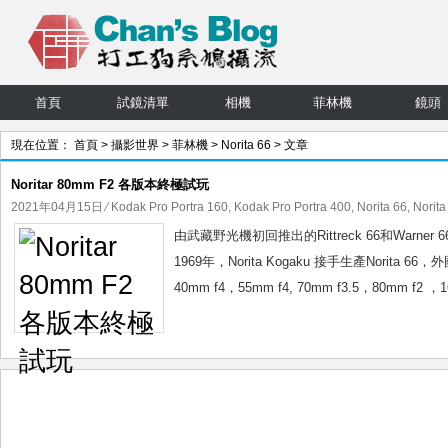
首頁
試鏡清單
相機
菲林機
鏡頭
現在位置：
首頁
>
攝影世界
>
菲林機
>
Norita 66
> 文章
Noritar 80mm F2 各版本終極試玩
2021年04月15日
⁄
Kodak Pro Portra 160
,
Kodak Pro Portra 400
,
Norita 66
,
Norit
由武藏野光機初回推出的Rittreck 66和Warner 66
1969年，Norita Kogaku 接手生產Norita
40mm f4，55mm f4, 70mm f3.5，80mm f2 ，