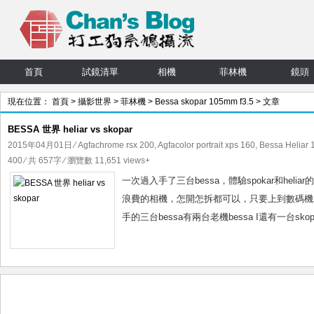
首頁
試鏡清單
相機
菲林機
鏡頭
現在位置：
首頁
>
攝影世界
>
菲林機
>
Bessa skopar 105mm f3.5
> 文章
BESSA 世界 heliar vs skopar
2015年04月01日
⁄
Agfachrome rsx 200
,
Agfacolor portrait xps 160
,
Bessa Heliar 
400
⁄ 共 657字 ⁄ 瀏覽數 11,651 views+
一次過入手了三台bessa，體驗spokar和h
浪費的相機，怎開怎拆都可以，只要上到數碼機
手的三台bessa有兩台老機bessa I還有一台skopar的