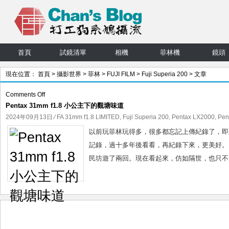
首頁
試鏡清單
相機
菲林機
鏡頭
現在位置：
首頁
>
攝影世界
>
菲林
>
FUJI FILM
>
Fuji Superia 200
> 文章
on
Comments Off
Pentax 31mm f1.8 小公主下的觀塘味道
Pentax
31mm
2024年09月13日
⁄
FA 31mm f1.8 LIMITED
,
Fuji Superia 200
,
Pentax LX2000
,
Pen
f1.8
以前玩菲林玩得多，很多都忘記上傳紀錄了，即
小
記錄，過十多年後看看，再紀錄下來，更美好。 玩小
公
民坊遊了兩回。現在看起來，仿如隔世，也只不過
主
下
的
觀
塘
味