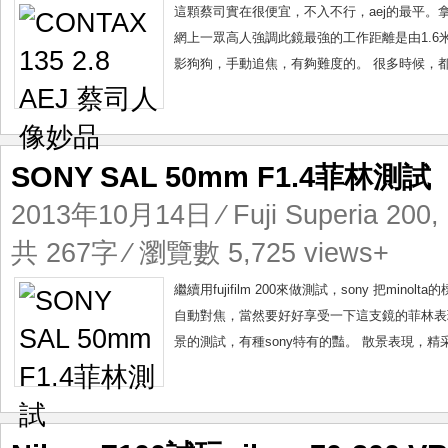
這顆蔡司實在很便宜，不入不行，aej的最平
網上一眾高人強調此鏡最強的工作距離是由1.6米到6米
影狗狗，手動追焦，有夠難度的。 很多時候，都是
SONY SAL 50mm F1.4菲林測試
2013年10月14日
⁄
Fuji Superia 200
,
共 267字 ⁄ 瀏覽數 5,725 views+
繼續用fujifilm 200來做測試，sony 把minol
自動對焦，當然要好好享受一下這支鏡的菲林表現。
景的測試，有種sony特有的豔。 散景表現，精采