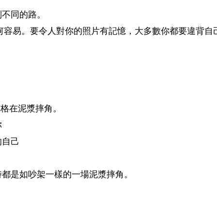
别不同的路。
年代，談何容易。要令人對你的照片有記憶，大多數你都要違背自
人格在泥漿摔角。
你
的自己
時都是如吵架一樣的一場泥漿摔角。