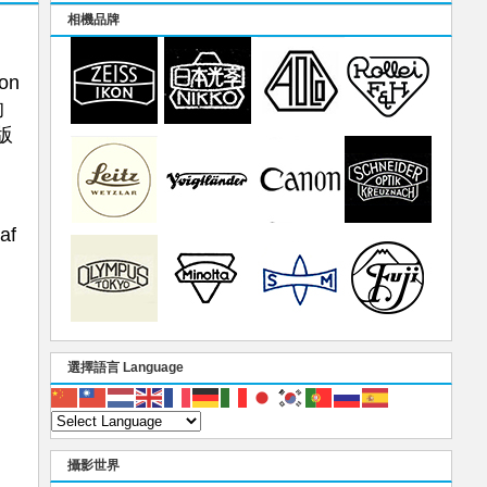
相機品牌
on
的
版
af
選擇語言 Language
攝影世界