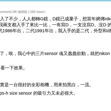
on
omments Off
⁄ 被围观 1,589 views+
SDQH
便宜，入了不少，人人都轉G鏡，D鏡已成棄子，想當年網傳nik
x
更好。結果我兩支都入手了來比一比，一有寫D，一支沒寫D。沒D 
Nikon
二代，一代1986年出，二代1991年出，我入手的是二代，外型和d
Af
50mm
f1.4
曰
反相機了，唉，我心中的三片sensor 魂又蠢蠢欲動，就把nikon 
本
版
 直出看一下效果。
lter，其實是一台很好的全彩相機，用來拍黑白，一流。
-h size sensor 的吸引力又未必很大。