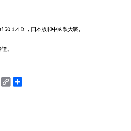
ikon af 50 1.4 D ，曰本版和中國製大戰。
待驗證。
ram
mblr
Douban
Copy
Share
Link