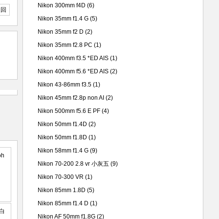
Nikon 300mm f4D
(6)
返回
Nikon 35mm f1.4 G
(5)
Nikon 35mm f2 D
(2)
Nikon 35mm f2.8 PC
(1)
Nikon 400mm f3.5 *ED AIS
(1)
Nikon 400mm f5.6 *ED AIS
(2)
Nikon 43-86mm f3.5
(1)
Nikon 45mm f2.8p non AI
(2)
Nikon 500mm f5.6 E PF
(4)
Nikon 50mm f1.4D
(2)
Nikon 50mm f1.8D
(1)
Nikon 58mm f1.4 G
(9)
Nikon 70-200 2.8 vr 小灰五
(9)
Nikon 70-300 VR
(1)
Nikon 85mm 1.8D
(5)
Nikon 85mm f1.4 D
(1)
Nikon AF 50mm f1.8G
(2)