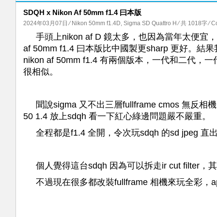
SDQH x Nikon Af 50mm f1.4 曰本版
2024年03月07日
⁄
Nikon 50mm f1.4D
,
Sigma SD Quattro H
⁄ 共 1018字
⁄
C
手頭上nikon af D 鏡太多，也因為當年太
af 50mm f1.4 曰本版比中國製更sharp 
nikon af 50mm f1.4 有兩個版本，一代和
很相似。
聞說sigma 又不出三層fullframe cmos 無
50 1.4 放上sdqh 看一下紅心綠邊問題嚴不嚴重。
全程都是f1.4 全開，令次玩sdqh 的sd jpeg
個人覺得這台sdqh 因為可以拆走ir cut fi
不過現在很多都改裝fullframe 相機來玩全彩，aps