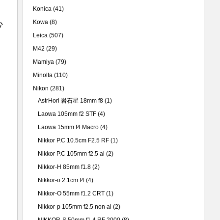
Konica
(41)
心
Kowa
(8)
Leica
(507)
M42
(29)
Mamiya
(79)
Minolta
(110)
。
Nikon
(281)
AstrHori 岩石星 18mm f8
(1)
Laowa 105mm f2 STF
(4)
Laowa 15mm f4 Macro
(4)
Nikkor P.C 10.5cm F2.5 RF
(1)
Nikkor P.C 105mm f2.5 ai
(2)
Nikkor-H 85mm f1.8
(2)
Nikkor-o 2.1cm f4
(4)
Nikkor-O 55mm f1.2 CRT
(1)
Nikkor-p 105mm f2.5 non ai
(2)