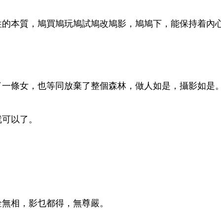
牲的本質，鳩買鳩玩鳩試鳩改鳩影，鳩鳩下，能保持着內
了一條女，也等同放棄了整個森林，做人如是，攝影如是
就可以了。
。
金無相，影乜都得，無尊嚴。