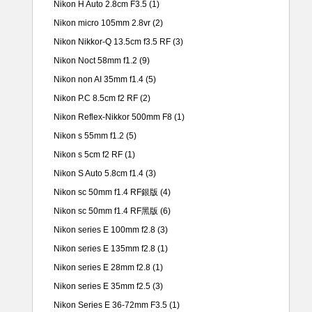
Nikon H Auto 2.8cm F3.5
(1)
Nikon micro 105mm 2.8vr
(2)
Nikon Nikkor-Q 13.5cm f3.5 RF
(3)
Nikon Noct 58mm f1.2
(9)
Nikon non AI 35mm f1.4
(5)
Nikon P.C 8.5cm f2 RF
(2)
Nikon Reflex-Nikkor 500mm F8
(1)
Nikon s 55mm f1.2
(5)
Nikon s 5cm f2 RF
(1)
Nikon S Auto 5.8cm f1.4
(3)
Nikon sc 50mm f1.4 RF銀版
(4)
Nikon sc 50mm f1.4 RF黑版
(6)
Nikon series E 100mm f2.8
(3)
Nikon series E 135mm f2.8
(1)
Nikon series E 28mm f2.8
(1)
Nikon series E 35mm f2.5
(3)
Nikon Series E 36-72mm F3.5
(1)