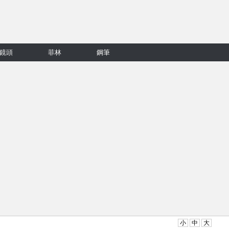
鏡頭
菲林
鋼筆
小
中
大