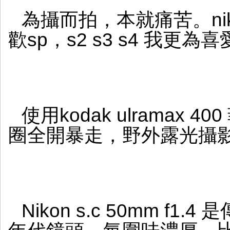
試
為攝而拍，本就痛苦。nik
一
卷
歡sp，s2 s3 s4 我更為
使用kodak ulramax 4
圈全開暴走，野外露光攝
Nikon s.c 50mm f1.