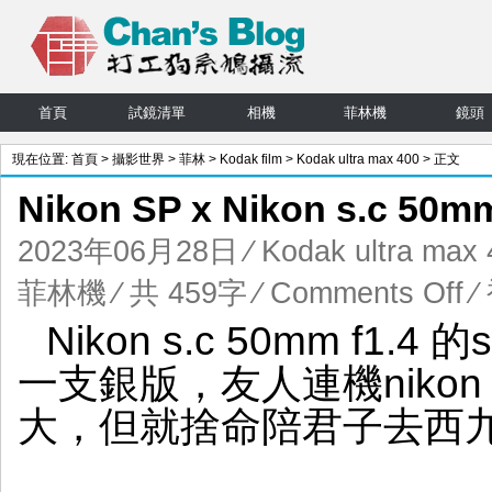
首頁
試鏡清單
相機
菲林機
鏡頭
現在位置:
首頁
>
攝影世界
>
菲林
>
Kodak film
>
Kodak ultra max 400
> 正文
Nikon SP x Nikon s.c 50
2023年06月28日
⁄
Kodak ultra max
on
菲林機
⁄ 共 459字
⁄
Comments Off
⁄
Niko
Nikon s.c 50mm f1.
SP
x
一支銀版，友人連機nikon
Niko
s.c
大，但就捨命陪君子去西
50m
f1.4
頹