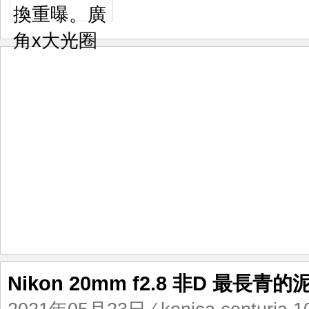
角
x
大
光
圈
Nikon 20mm f2.8 非D 最長青