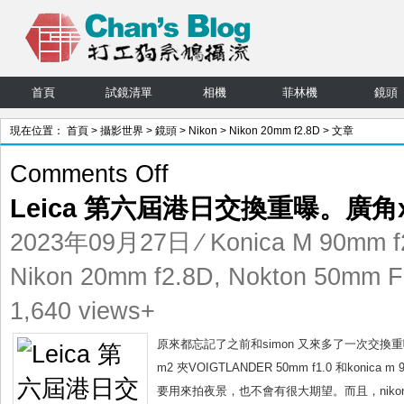
首頁
試鏡清單
相機
菲林機
鏡頭
現在位置：
首頁
>
攝影世界
>
鏡頭
>
Nikon
>
Nikon 20mm f2.8D
> 文章
on
Comments Off
Leica
Leica 第六屆港日交換重曝。廣角
第
六
2023年09月27日
⁄
Konica M 90mm f
屆
港
Nikon 20mm f2.8D
,
Nokton 50mm F1
日
1,640 views+
交
換
原來都忘記了之前和simon 又來多了一次交換重曝，效
重
曝。
m2 夾VOIGTLANDER 50mm f1.0 和koni
廣
要用來拍夜景，也不會有很大期望。而且，nikon 機