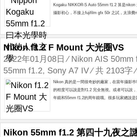
學
Kogaku NIKKOR-S Auto 55mm f1.2 算是n
時
攝影初心，不接上fujifilm gfx 50r 之試，太浪費
代
的
人
像
玄
Nikon f1.2 F Mount 大光圈VS
學
2022年01月08日
⁄
Nikon AIS 50mm 
55mm f1.2
,
Sony A7 IV
⁄ 共 2103字 
Nikon 真的是一間很奇妙的廠家，在當年攝
的程度可以說是對f1.2 完全無視。或者可以說，人家ze
年鏡和55mm f1.2的周年鏡哦。很多玩家總說是因為ni
Nikon 55mm f1.2 第四十九夜之