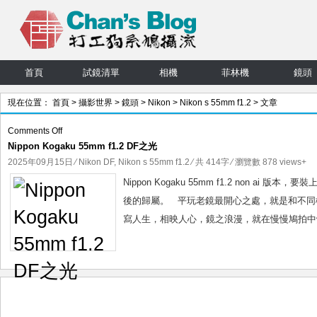
首頁
試鏡清單
相機
菲林機
鏡頭
現在位置：
首頁
>
攝影世界
>
鏡頭
>
Nikon
>
Nikon s 55mm f1.2
> 文章
on
Comments Off
Nippon Kogaku 55mm f1.2 DF之光
Nippon
Kogaku
2025年09月15日
⁄
Nikon DF
,
Nikon s 55mm f1.2
⁄ 共 414字 ⁄ 瀏覽數 878 views+
55mm
Nippon Kogaku 55mm f1.2 non a
f1.2
後的歸屬。 平玩老鏡最開心之處，就是和不同機
DF
寫人生，相映人心，鏡之浪漫，就在慢慢鳩拍中體驗
之
光