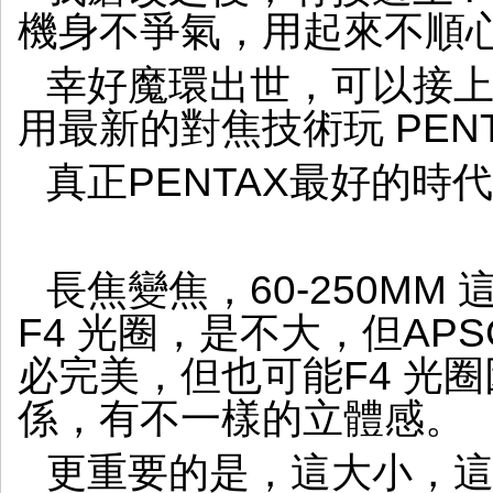
逆
機身不爭氣，用起來不順
上
之
幸好魔環出世，可以接上 S
旅
用最新的對焦技術玩 PENT
真正PENTAX最好的時
長焦變焦，60-250M
F4 光圈，是不大，但AP
必完美，但也可能F4 光
係，有不一樣的立體感。
更重要的是，這大小，