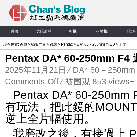
首頁
試鏡清單
相機
菲林機
鏡頭
現在位置:
首頁
>
攝影世界
>
鏡頭
>
Pentax
>
DA* 60－250mm f4 ED
> 正文
Pentax DA* 60-250mm
2025年11月21日
⁄
DA* 60－250mm 
on
Comments Off
⁄ 被围观 853 views+
Pentax
Pentax DA* 60-25
DA*
60-
有玩法，把此鏡的MOUN
250mm
F4
逆上全片幅使用。
遲
來
我磨改之後，有接過上 PEN
的