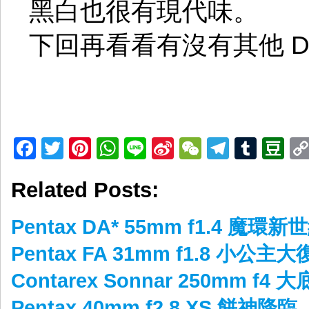
黑白也很有現代味。
下回再看看有沒有其他 DA
Facebook
Twitter
Pinterest
WhatsApp
Line
Sina
WeChat
Telegr
Tumb
D
Weibo
Related Posts:
Pentax DA* 55mm f1.4 魔環新
Pentax FA 31mm f1.8 小公主
Contarex Sonnar 250mm f4 
Pentax 40mm f2.8 XS 餅神降臨