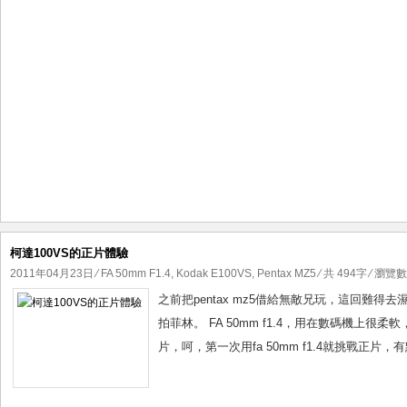
柯達100VS的正片體驗
2011年04月23日
⁄
FA 50mm F1.4
,
Kodak E100VS
,
Pentax MZ5
⁄ 共 494字 ⁄ 瀏覽數 
之前把pentax mz5借給無敵兄玩，這回難得去濕地
拍菲林。 FA 50mm f1.4，用在數碼機上很
片，呵，第一次用fa 50mm f1.4就挑戰正片