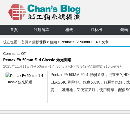
首頁
試鏡清單
相機
菲林機
鏡頭
現在位置：
首頁
>
攝影世界
>
鏡頭
>
Pentax
>
FA 50mm F1.4
> 文章
on
Comments Off
Pentax FA 50mm f1.4 Classic 炫光閃耀
Pentax
FA
2025年11月11日
⁄
FA 50mm F1.4
,
Sony a7cR
⁄ 共 842字 ⁄ 瀏覽數 910 views+
50mm
Pentax FA 50MM F1.4 很弱又廢，很來出的HD
f1.4
CLASSIC 剛剛好。銳度又OK，解釋力也好
Classic
貴。 殘殘地，又便宜又好，使用魔環，配個SON
炫
光
閃
耀