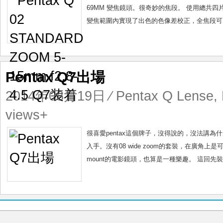
f2.8-
69MM 變焦鏡頭。很奇妙的焦段。 使用總共
4.5
變焦範圍內實現了出色的色像差校正，全焦段可以使
Q7
装
着
Pentax Q7出場
2014年08月19日
⁄
Pentax Q Lense
,
views+
很喜愛pentax這個牌子，沒得說的，沒法講為什麼
入手。沒有08 wide zoom的套裝，在廣角上
mount的電影鏡頭，也算是一種樂趣。 這回先裝上penta