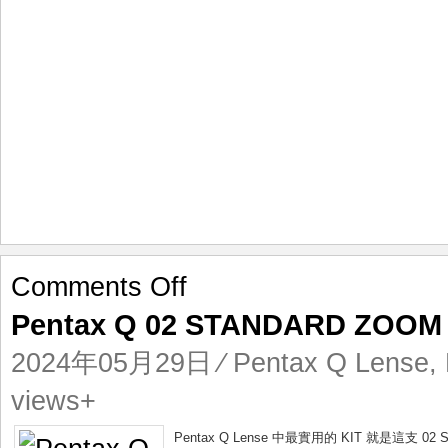
on
Comments Off
Pentax
Pentax Q 02 STANDARD ZOOM 
Q
02
2024年05月29日
⁄
Pentax Q Lense
,
STANDARD
ZOOM
views+
5-
15mm
Pentax Q Lense 中最實用的 KIT 就是這支 02 