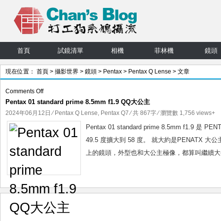
首頁
試鏡清單
相機
菲林機
鏡頭
現在位置：
首頁
>
攝影世界
>
鏡頭
>
Pentax
>
Pentax Q Lense
> 文章
on
Comments Off
Pentax 01 standard prime 8.5mm f1.9 QQ大公主
Pentax
01
2024年06月12日
⁄
Pentax Q Lense
,
Pentax Q7
⁄ 共 867字 ⁄ 瀏覽數 1,756 views+
standard
Pentax 01 standard prime 8.5mm f
prime
49.5 度擴大到 58 度。 就大約是PENATX 大
8.5mm
上的鏡頭，外型也和大公主極像，都算叫繼續大公
f1.9
QQ
大
公
主