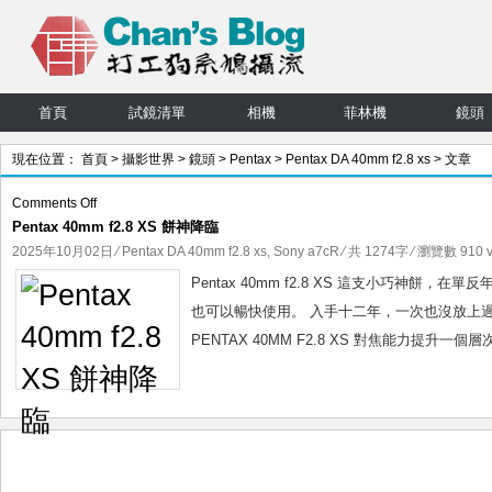
首頁
試鏡清單
相機
菲林機
鏡頭
現在位置：
首頁
>
攝影世界
>
鏡頭
>
Pentax
>
Pentax DA 40mm f2.8 xs
> 文章
on
Comments Off
Pentax 40mm f2.8 XS 餅神降臨
Pentax
40mm
2025年10月02日
⁄
Pentax DA 40mm f2.8 xs
,
Sony a7cR
⁄ 共 1274字 ⁄ 瀏覽數 910 v
f2.8
Pentax 40mm f2.8 XS 這支小巧神
XS
也可以暢快使用。 入手十二年，一次也沒放上過
餅
PENTAX 40MM F2.8 XS 對焦能力提升
神
降
臨