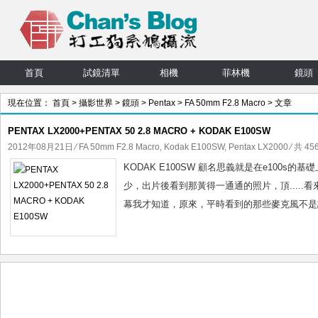
首頁
試鏡清單
相機
菲林機
鏡頭
現在位置：
首頁
>
攝影世界
>
鏡頭
>
Pentax
>
FA 50mm F2.8 Macro
> 文章
PENTAX LX2000+PENTAX 50 2.8 MACRO + KODAK E100SW
2012年08月21日
⁄
FA 50mm F2.8 Macro
,
Kodak E100SW
,
Pentax LX2000
⁄ 共 45
KODAK E100SW 顧名思義就是在e100s
少，出片後看到那黃得一通通的照片，頂....
幕我才知道，原來，平時看到的那些麥克風不是記者拿的