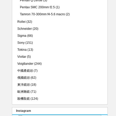
Pentax Q Lense
(3)
Pentax SMC 200mm f2.5
(1)
Tamron 70-300mm f4-5.6 macro
(2)
Rollei
(32)
Schneider
(20)
Sigma
(66)
Sony
(151)
Tokina
(13)
Vivitar
(5)
Voigtlander
(244)
中國產鏡頭
(7)
俄國鏡頭
(62)
東洋鏡頭
(18)
歐洲雜鏡
(71)
殺機取鏡
(124)
Instagram