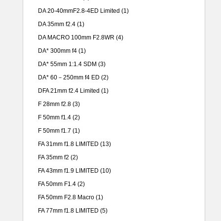
DA 20-40mmF2.8-4ED Limited
(1)
DA 35mm f2.4
(1)
DA MACRO 100mm F2.8WR
(4)
DA* 300mm f4
(1)
DA* 55mm 1:1.4 SDM
(3)
DA* 60－250mm f4 ED
(2)
DFA 21mm f2.4 Limited
(1)
F 28mm f2.8
(3)
F 50mm f1.4
(2)
F 50mm f1.7
(1)
FA 31mm f1.8 LIMITED
(13)
FA 35mm f2
(2)
FA 43mm f1.9 LIMITED
(10)
FA 50mm F1.4
(2)
FA 50mm F2.8 Macro
(1)
FA 77mm f1.8 LIMITED
(5)