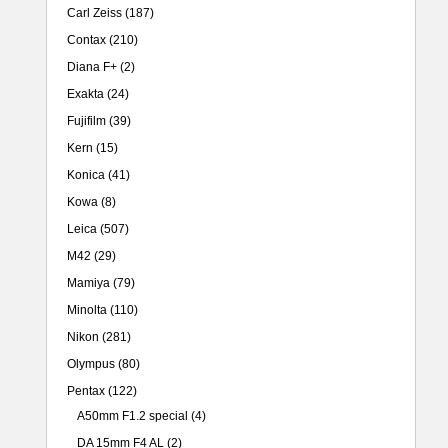
Carl Zeiss
(187)
Contax
(210)
Diana F+
(2)
Exakta
(24)
Fujifilm
(39)
Kern
(15)
Konica
(41)
Kowa
(8)
Leica
(507)
M42
(29)
Mamiya
(79)
Minolta
(110)
Nikon
(281)
Olympus
(80)
Pentax
(122)
A50mm F1.2 special
(4)
DA 15mm F4 AL
(2)