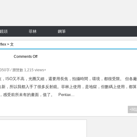
鏡頭
菲林
鋼筆
flex
> 文
on
Comments Off
Pentax
400-
2050字 ⁄ 瀏覽數 1,215 views+
600mm
，ISO又不高，光圈又細，還要用長焦，拍攝時間，環境，都很受限。 但各
f8-
出新，所以我都入手了很多反射鏡。菲林上使用，是地獄，但數碼上使用，都算
12
感受前所未有的畫面，值了。 Pentax...
笨
仔
+閱
十
七
銘
鏡