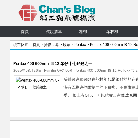
首頁
試鏡清單
相機
菲林機
現在位置：
首頁
>
攝影世界
>
鏡頭
>
Pentax
>
Pentax 400-600mm f8-12 Re
章
Pentax 400-600mm f8-12 笨仔十七銘鏡之一
2025年08月26日
⁄
Fujifilm GFX 50R
,
Pentax 400-600mm f8-12 Reflex
⁄ 共 
反射鏡這種鏡頭在菲林年代是很雞肋的存在
沒有因為這些限制而停下腳步。不斷推陳
受。 加上有GFX，可以吃盡反射鏡成像圈，