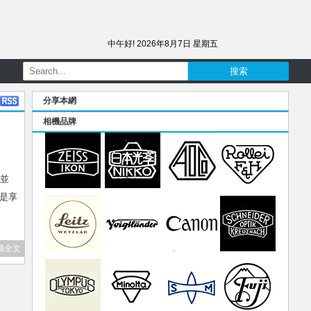
中午好!
2026年8月7日 星期五
分享本網
相機品牌
廠並
是享
讀全文