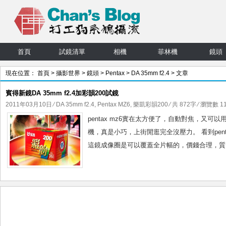
首頁
試鏡清單
相機
菲林機
鏡頭
現在位置：
首頁
>
攝影世界
>
鏡頭
>
Pentax
>
DA 35mm f2.4
> 文章
賓得新鏡DA 35mm f2.4加彩韻200試鏡
2011年03月10日
⁄
DA 35mm f2.4
,
Pentax MZ6
,
樂凱彩韻200
⁄ 共 872字 ⁄ 瀏覽數 11
pentax mz6實在太方便了，自動對焦，又可以
機，真是小巧，上街閒逛完全沒壓力。 看到pent
這鏡成像圈是可以覆蓋全片幅的，價錢合理，質素