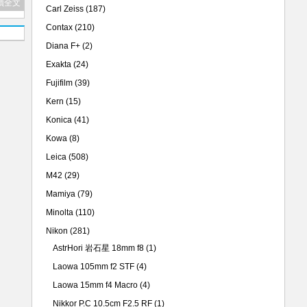
讀全文
Carl Zeiss
(187)
Contax
(210)
Diana F+
(2)
Exakta
(24)
Fujifilm
(39)
Kern
(15)
Konica
(41)
Kowa
(8)
Leica
(508)
M42
(29)
Mamiya
(79)
Minolta
(110)
Nikon
(281)
AstrHori 岩石星 18mm f8
(1)
Laowa 105mm f2 STF
(4)
Laowa 15mm f4 Macro
(4)
Nikkor P.C 10.5cm F2.5 RF
(1)