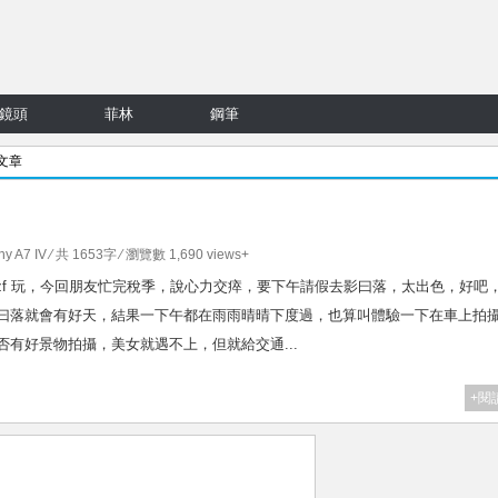
鏡頭
菲林
鋼筆
 文章
ny A7 IV
⁄ 共 1653字 ⁄ 瀏覽數 1,690 views+
試了上nikon zf 玩，今回朋友忙完稅季，說心力交瘁，要下午請假去影曰落，太出色，好吧
影曰落就會有好天，結果一下午都在雨雨晴晴下度過，也算叫體驗一下在車上拍
否有好景物拍攝，美女就遇不上，但就給交通...
+閱