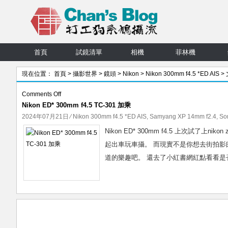
首頁
試鏡清單
相機
菲林機
現在位置：
首頁
>
攝影世界
>
鏡頭
>
Nikon
>
Nikon 300mm f4.5 *ED AIS
>
on
Comments Off
Nikon ED* 300mm f4.5 TC-301 加乘
Nikon
ED*
2024年07月21日
⁄
Nikon 300mm f4.5 *ED AIS
,
Samyang XP 14mm f2.4
,
So
300mm
Nikon ED* 300mm f4.5 上次
f4.5
起出車玩車攝。 而現實不是你想去街拍
TC-
道的樂趣吧。 還去了小紅書網紅點看看是
301
加
乘