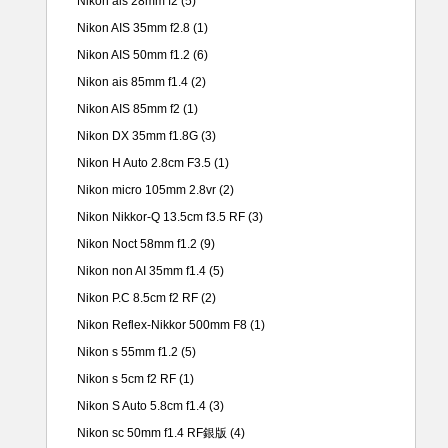
Nikon ais 28mm f2
(5)
Nikon AIS 35mm f2.8
(1)
Nikon AIS 50mm f1.2
(6)
Nikon ais 85mm f1.4
(2)
Nikon AIS 85mm f2
(1)
Nikon DX 35mm f1.8G
(3)
Nikon H Auto 2.8cm F3.5
(1)
Nikon micro 105mm 2.8vr
(2)
Nikon Nikkor-Q 13.5cm f3.5 RF
(3)
Nikon Noct 58mm f1.2
(9)
Nikon non AI 35mm f1.4
(5)
Nikon P.C 8.5cm f2 RF
(2)
Nikon Reflex-Nikkor 500mm F8
(1)
Nikon s 55mm f1.2
(5)
Nikon s 5cm f2 RF
(1)
Nikon S Auto 5.8cm f1.4
(3)
Nikon sc 50mm f1.4 RF銀版
(4)