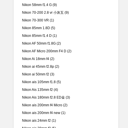
Nikon 58mm f1.4 G
(9)
Nikon 70-200 2.8 vr 小灰五
(9)
Nikon 70-300 VR
(1)
Nikon 85mm 1.8D
(5)
Nikon 85mm f1.4 D
(1)
Nikon AF 50mm f1.8G
(2)
Nikon AF Micro 200mm F4 D
(2)
Nikon Ai 18mm f4
(2)
Nikon ai 45mm f2.8p
(2)
Nikon ai 50mm f2
(3)
Nikon ais 105mm f1.8
(5)
Nikon Ais 135mm f2
(4)
Nikon Ais 180mm f2.8 ED金
(3)
Nikon ais 200mm f4 Micro
(2)
Nikon ais 200mm f4 new
(1)
Nikon ais 24mm f2
(1)