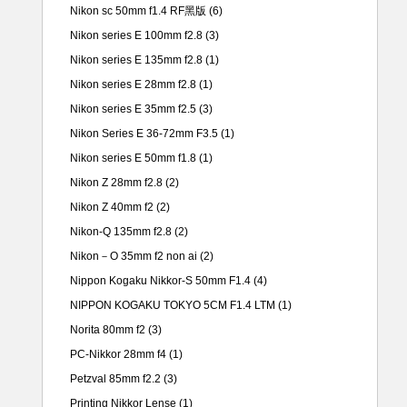
Nikon sc 50mm f1.4 RF黑版
(6)
Nikon series E 100mm f2.8
(3)
Nikon series E 135mm f2.8
(1)
Nikon series E 28mm f2.8
(1)
Nikon series E 35mm f2.5
(3)
Nikon Series E 36-72mm F3.5
(1)
Nikon series E 50mm f1.8
(1)
Nikon Z 28mm f2.8
(2)
Nikon Z 40mm f2
(2)
Nikon-Q 135mm f2.8
(2)
Nikon－O 35mm f2 non ai
(2)
Nippon Kogaku Nikkor-S 50mm F1.4
(4)
NIPPON KOGAKU TOKYO 5CM F1.4 LTM
(1)
Norita 80mm f2
(3)
PC-Nikkor 28mm f4
(1)
Petzval 85mm f2.2
(3)
Printing Nikkor Lense
(1)