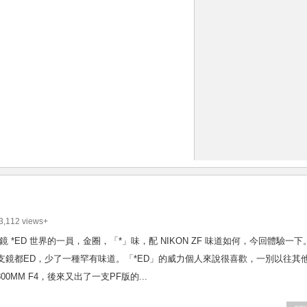
,112 views+
AIS 手動鏡 *ED 世界的一員，金圈，「*」味，配 NIKON ZF 味道如何，今回體驗一
來支支鏡都ED，少了一種罕有味道。「*ED」的威力個人來說很喜歡，一別以往其
00MM F4，後來又出了一支PF版的...