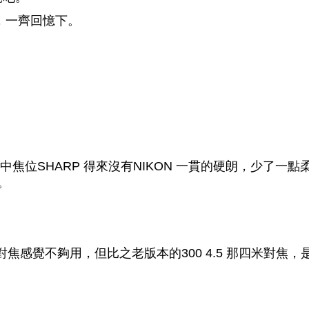
差，一齊回憶下。
，中焦位SHARP 得來沒有NIKON 一貫的硬朗，少了一點
。
焦感覺不夠用，但比之老版本的300 4.5 那四米對焦，