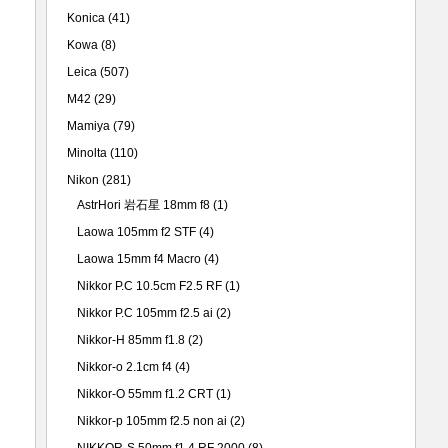
Konica
(41)
Kowa
(8)
Leica
(507)
M42
(29)
Mamiya
(79)
Minolta
(110)
Nikon
(281)
AstrHori 岩石星 18mm f8
(1)
Laowa 105mm f2 STF
(4)
Laowa 15mm f4 Macro
(4)
Nikkor P.C 10.5cm F2.5 RF
(1)
Nikkor P.C 105mm f2.5 ai
(2)
Nikkor-H 85mm f1.8
(2)
Nikkor-o 2.1cm f4
(4)
Nikkor-O 55mm f1.2 CRT
(1)
Nikkor-p 105mm f2.5 non ai
(2)