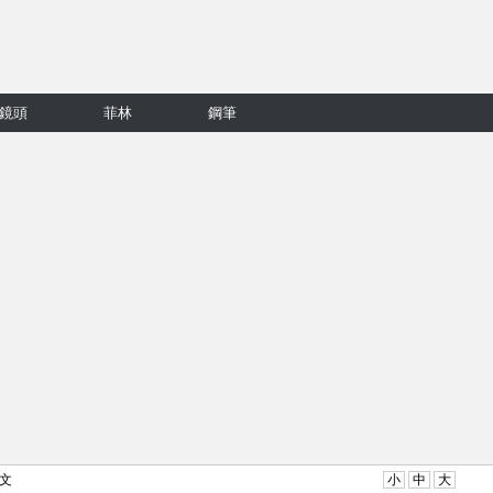
鏡頭
菲林
鋼筆
正文
小
中
大