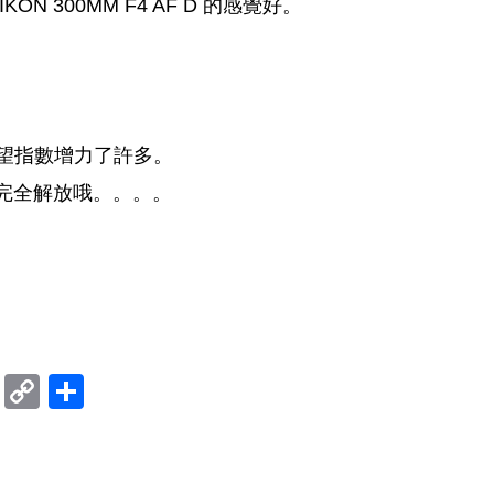
 300MM F4 AF D 的感覺好。
的慾望指數增力了許多。
以完全解放哦。。。。
ram
mblr
Douban
Copy
Share
Link