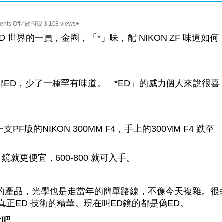
on
nts Off
⁄ 被围观 3,108 views+
Nikon
動鏡 *ED 世界的一員，金圈，「*」味，配 NIKON ZF 味道如何
*ED
300mm
f4.5
ED
鏡都ED，少了一種罕有味道。「*ED」的威力個人來說很喜
鏡
的
迷
離
PF版的NIKON 300MM F4，手上的300MM F4 跌至
宇
宙
MM 鏡就更便宜，600-800 就可入手。
1年時出廠的產品，光學也是走當年的簡單路線，不像今天複雜。很
N 真正ED 技術的精華。現在叫ED鏡的都是偽ED。
說吧。