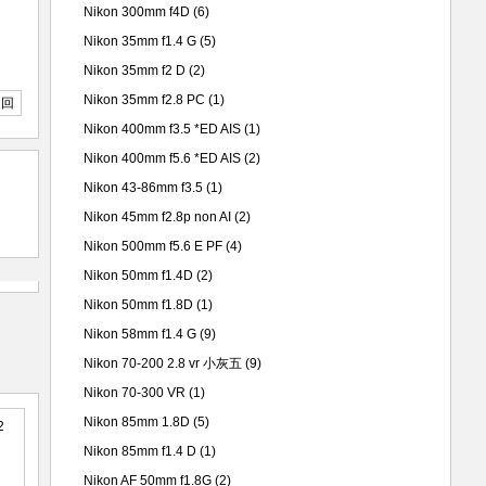
Nikon 300mm f4D
(6)
Nikon 35mm f1.4 G
(5)
Nikon 35mm f2 D
(2)
Nikon 35mm f2.8 PC
(1)
返回
Nikon 400mm f3.5 *ED AIS
(1)
Nikon 400mm f5.6 *ED AIS
(2)
Nikon 43-86mm f3.5
(1)
Nikon 45mm f2.8p non AI
(2)
Nikon 500mm f5.6 E PF
(4)
Nikon 50mm f1.4D
(2)
Nikon 50mm f1.8D
(1)
Nikon 58mm f1.4 G
(9)
Nikon 70-200 2.8 vr 小灰五
(9)
Nikon 70-300 VR
(1)
Nikon 85mm 1.8D
(5)
Nikon 85mm f1.4 D
(1)
Nikon AF 50mm f1.8G
(2)