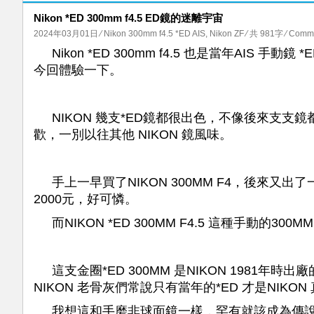
Nikon *ED 300mm f4.5 ED鏡的迷離宇宙
2024年03月01日
⁄
Nikon 300mm f4.5 *ED AIS
,
Nikon ZF
⁄ 共 981字
⁄
Comme
Nikon *ED 300mm f4.5 也是當年AIS 手
今回體驗一下。
NIKON 幾支*ED鏡都很出色，不像後來支支
歡，一別以往其他 NIKON 鏡風味。
手上一早買了NIKON 300MM F4，後來又出了一支
2000元，好可憐。
而NIKON *ED 300MM F4.5 這種手動的300
這支金圈*ED 300MM 是NIKON 198
NIKON 老骨灰們常說只有當年的*ED 才是NIKO
我想這和手磨非球面鏡一樣，罕有就該成為傳