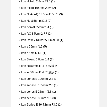
Nikon H Auto 2.8cm F3.5
(1)
Nikon micro 105mm 2.8vr
(2)
Nikon Nikkor-Q 13.5cm f3.5 RF
(3)
Nikon Noct 58mm f1.2
(9)
Nikon non AI 35mm f1.4
(5)
Nikon P.C 8.5cm f2 RF
(2)
Nikon Reflex-Nikkor 500mm F8
(1)
Nikon s 55mm f1.2
(5)
Nikon s 5cm f2 RF
(1)
Nikon S Auto 5.8cm f1.4
(3)
Nikon sc 50mm f1.4 RF銀版
(4)
Nikon sc 50mm f1.4 RF黑版
(6)
Nikon series E 100mm f2.8
(3)
Nikon series E 135mm f2.8
(1)
Nikon series E 28mm f2.8
(1)
Nikon series E 35mm f2.5
(3)
Nikon Series E 36-72mm F3.5
(1)