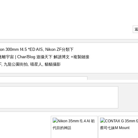
kon 300mm f4.5 *ED AIS
,
Nikon ZF
分類下
鏡的迷離宇宙 | Chan'Blog 遊攝天下 解讀博文
+複製鏈接
F
,
九龍公園街拍
,
喵星人
,
貓貓攝影