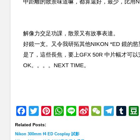
中距離的散景味道嘛，都算還好，最少，比用NIKON
解像力交足功課，散景又有故事表達。
好鏡一支。又令我研拓其他NIKON *ED 鏡
是了，這些長焦，要上GFX 50R 中片幅才可
OK。。。。NEXT TIME。
Facebook
Twitter
Pinterest
WhatsApp
Line
Sina
WeChat
Teleg
Tu
Weibo
Related Posts:
Nikon 300mm f4 ED Cosplay 試影