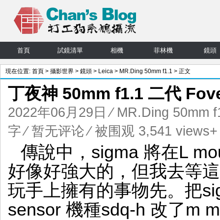
首頁
試鏡清單
相機
菲林機
鏡頭
現在位置:
首頁
>
攝影世界
>
鏡頭
>
Leica
>
MR.Ding 50mm f1.1
> 正文
丁夜神 50mm f1.1 二代 Fov
2022年06月29日
⁄
MR.Ding 50mm f
字
⁄
暂无评论
⁄ 被围观 3,541 views+
傳說中，sigma 將在L mo
好像好強大的，但我去等這
玩手上擁有的事物先。把sigma 
sensor 機種sdq-h 改了