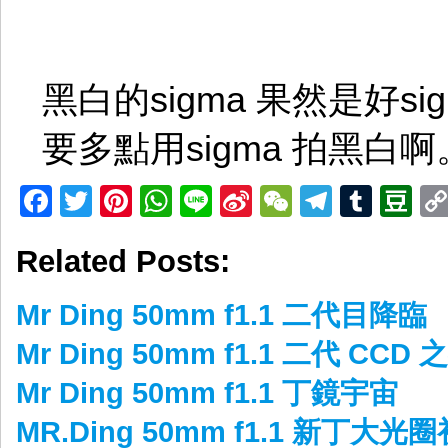
黑白的sigma 果然是好sig
要多點用sigma 拍黑白啊
Facebook
Twitter
Pinterest
WhatsApp
Line
Sina
WeChat
Telegr
Tumb
D
Weibo
Related Posts:
Mr Ding 50mm f1.1 二代目降臨
Mr Ding 50mm f1.1 二代 CCD 
Mr Ding 50mm f1.1 丁鏡宇宙
MR.Ding 50mm f1.1 新丁大光