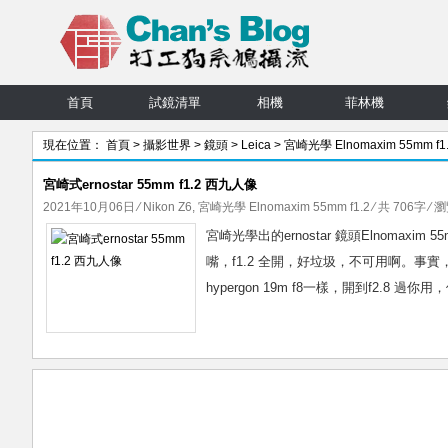
首頁
試鏡清單
相機
菲林機
現在位置：
首頁
>
攝影世界
>
鏡頭
>
Leica
>
宮崎光學 Elnomaxim 55mm f1
宮崎式ernostar 55mm f1.2 西九人像
2021年10月06日
⁄
Nikon Z6
,
宮崎光學 Elnomaxim 55mm f1.2
⁄ 共 706字 ⁄ 瀏
宮崎光學出的ernostar 鏡頭Elnomaxim
嘴，f1.2 全開，好垃圾，不可用啊。事實
hypergon 19m f8一樣，開到f2.8 過你