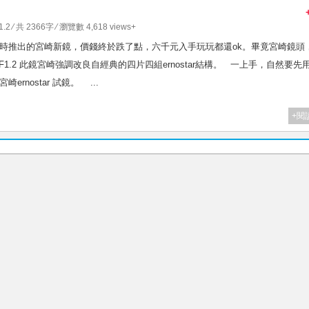
1.2
⁄ 共 2366字 ⁄ 瀏覽數 4,618 views+
2020年時推出的宮崎新鏡，價錢終於跌了點，六千元入手玩玩都還ok。畢竟宮崎鏡頭
55mm F1.2 此鏡宮崎強調改良自經典的四片四組ernostar結構。 一上手，自然要先
宮崎ernostar 試鏡。 ...
+閱