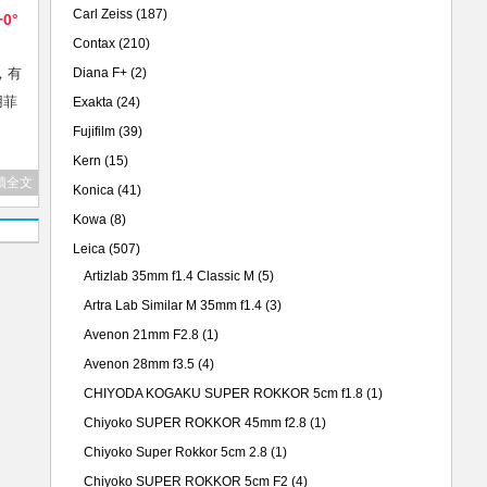
Carl Zeiss
(187)
+0°
Contax
(210)
，有
Diana F+
(2)
用菲
Exakta
(24)
Fujifilm
(39)
Kern
(15)
讀全文
Konica
(41)
Kowa
(8)
Leica
(507)
Artizlab 35mm f1.4 Classic M
(5)
Artra Lab Similar M 35mm f1.4
(3)
Avenon 21mm F2.8
(1)
Avenon 28mm f3.5
(4)
CHIYODA KOGAKU SUPER ROKKOR 5cm f1.8
(1)
Chiyoko SUPER ROKKOR 45mm f2.8
(1)
Chiyoko Super Rokkor 5cm 2.8
(1)
Chiyoko SUPER ROKKOR 5cm F2
(4)