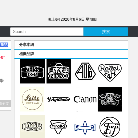
晚上好!
2026年8月6日 星期四
分享本網
相機品牌
+0°
串
光學
讀全文