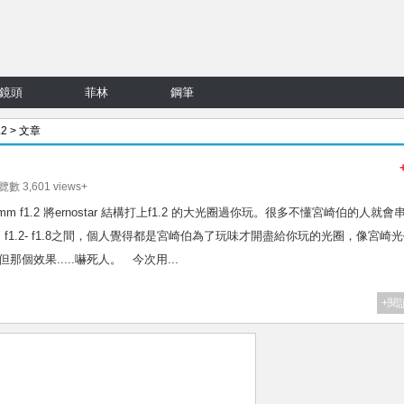
鏡頭
菲林
鋼筆
.2
> 文章
覽數 3,601 views+
 55mm f1.2 將ernostar 結構打上f1.2 的大光圈過你玩。很多不懂宮崎伯的人就會
，f1.2- f1.8之間，個人覺得都是宮崎伯為了玩味才開盡給你玩的光圈，像宮崎
用，但那個效果.....嚇死人。 今次用...
+閱