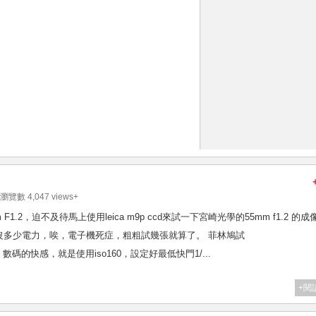
⁄ 瀏覽數 4,047 views+
5mm F1.2，迫不及待馬上使用leica m9p ccd來試一下宮崎光學的55mm f1.2 的成
沒多少電力，唉，電子機死症，粗粗試幾張就算了。 菲林鳩試
/?p=10865 數碼的快感，就是使用iso160，設定好最低快門1/...
+閱