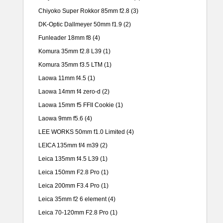
Chiyoko Super Rokkor 85mm f2.8
(3)
DK-Optic Dallmeyer 50mm f1.9
(2)
Funleader 18mm f8
(4)
Komura 35mm f2.8 L39
(1)
Komura 35mm f3.5 LTM
(1)
Laowa 11mm f4.5
(1)
Laowa 14mm f4 zero-d
(2)
Laowa 15mm f5 FFII Cookie
(1)
Laowa 9mm f5.6
(4)
LEE WORKS 50mm f1.0 Limited
(4)
LEICA 135mm f/4 m39
(2)
Leica 135mm f4.5 L39
(1)
Leica 150mm F2.8 Pro
(1)
Leica 200mm F3.4 Pro
(1)
Leica 35mm f2 6 element
(4)
Leica 70-120mm F2.8 Pro
(1)