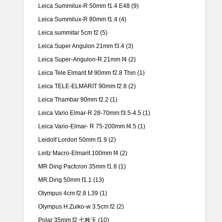
Leica Summilux-R 50mm f1.4 E48
(9)
Leica Summilux-R 80mm f1.4
(4)
Leica summitar 5cm f2
(5)
Leica Super Angulon 21mm f3.4
(3)
Leica Super-Angulon-R 21mm f4
(2)
Leica Tele Elmarit M 90mm f2.8 Thin
(1)
Leica TELE-ELMARIT 90mm f2.8
(2)
Leica Thambar 90mm f2.2
(1)
Leica Vario Elmar-R 28-70mm f3.5-4.5
(1)
Leica Vario-Elmar- R 75-200mm f4.5
(1)
Leidolf Lordon 50mm f1.9
(2)
Leitz Macro-Elmarit 100mm f4
(2)
MR Ding Pactcron 35mm f1.8
(1)
MR.Ding 50mm f1.1
(13)
Olympus 4cm f2.8 L39
(1)
Olympus H.Zuiko-w 3.5cm f2
(2)
Polar 35mm f2 七枚玉
(10)