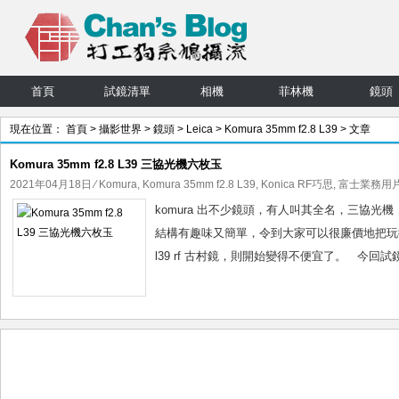
首頁
試鏡清單
相機
菲林機
鏡頭
現在位置：
首頁
>
攝影世界
>
鏡頭
>
Leica
>
Komura 35mm f2.8 L39
> 文章
Komura 35mm f2.8 L39 三協光機六枚玉
2021年04月18日
⁄
Komura
,
Komura 35mm f2.8 L39
,
Konica RF巧思
,
富士業務用片 
komura 出不少鏡頭，有人叫其全名，三協光
結構有趣味又簡單，令到大家可以很廉價地把玩德
l39 rf 古村鏡，則開始變得不便宜了。 今回試鏡，使