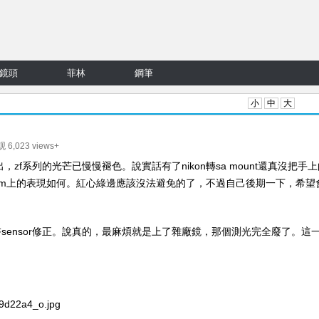
鏡頭
菲林
鋼筆
小
中
大
 6,023 views+
出，zf系列的光芒已慢慢褪色。說實話有了nikon轉sa mount還真沒把手
，在sd1m上的表現如何。紅心綠邊應該沒法避免的了，不過自己後期一下，希望
sensor修正。說真的，最麻煩就是上了雜廠鏡，那個測光完全廢了。這
89d22a4_o.jpg