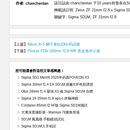
該日誌由 chanchentan 于10 years前發表在
S
作者:
chanchentan
轉載請註明:
Zeiss ZF 21mm f2.8 x Sig
關鍵字:
Sigma SD1M
,
ZF 21mm f2.8
【上篇】
Nikon 4×5 獅子會fp100c45試鏡
【下篇】
Pentax FDA 100mm f2.8 WR 黃金海岸小遊
您可能還會對這些文章感興趣！
Sigma SD1 Merrill 2025年的真FOVEON X3
Sigma 30mm f1.4 EX SD1M 原廠X3F色彩誘惑
Otus 28mm f1.4 最強 X3 魂 Sigma SD1M 合體
Sigma 18-35mm f1.8 aps-c 終極神鏡
Contarex 85mm f2 AF版 Sigma SD1M測試
大澳深度攝影遊 - Mamiya 7II廣角登場
SD1M 鳳凰瞳 手動鏡頭試玩
Sigma SD1M入手初試