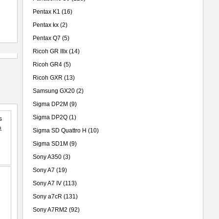
Pentax K1
(16)
Pentax kx
(2)
Pentax Q7
(5)
Ricoh GR IIIx
(14)
Ricoh GR4
(5)
Ricoh GXR
(13)
Samsung GX20
(2)
Sigma DP2M
(9)
Sigma DP2Q
(1)
Sigma SD Quattro H
(10)
Sigma SD1M
(9)
Sony A350
(3)
Sony A7
(19)
Sony A7 IV
(113)
Sony a7cR
(131)
Sony A7RM2
(92)