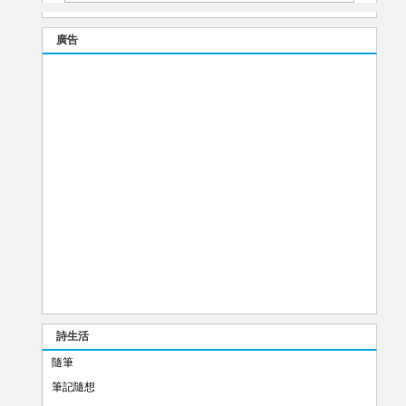
廣告
詩生活
隨筆
筆記隨想