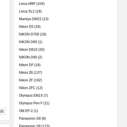
Leica M9P
(104)
Leica SL2
(19)
Mamiya DM22
(13)
Nikon D5
(29)
NIKON D700
(18)
NIKON D80
(1)
Nikon D810
(20)
NIKON D90
(2)
Nikon DF
(18)
Nikon Z6
(137)
Nikon ZF
(192)
Nikon ZFC
(12)
Olympus EM1X
(7)
Olympus Pen F
(11)
OM EP-2
(1)
返回
Panasonic G9
(8)
Panasonic S9
(123)