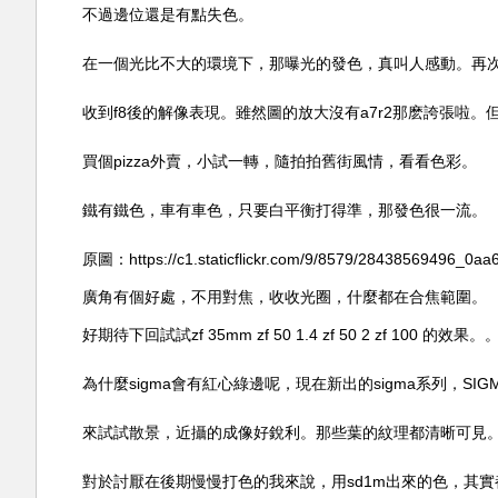
不過邊位還是有點失色。
在一個光比不大的環境下，那曝光的發色，真叫人感動。再次忍
收到f8後的解像表現。雖然圖的放大沒有a7r2那麽誇張啦。
買個pizza外賣，小試一轉，隨拍拍舊街風情，看看色彩。
鐵有鐵色，車有車色，只要白平衡打得準，那發色很一流。
原圖：https://c1.staticflickr.com/9/8579/28438569496_0aa
廣角有個好處，不用對焦，收收光圈，什麼都在合焦範圍。
好期待下回試試zf 35mm zf 50 1.4 zf 50 2 zf 100 的效果
為什麼sigma會有紅心綠邊呢，現在新出的sigma系列，SIGMA
來試試散景，近攝的成像好銳利。那些葉的紋理都清晰可見
對於討厭在後期慢慢打色的我來說，用sd1m出來的色，其