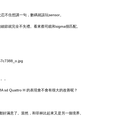
不住想講一句，數碼就該玩sensor。
但細節就完全不失禮。看來蔡司鏡和sigma很匹配。
67c7388_o.jpg
。。。。
 sd Quattro H 的表現會不會有很大的改善呢？
。
實都好滿意了。當然，和菲林比起來又是另一個境界。