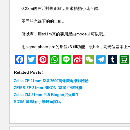
0.22m的最近對焦距離，用來拍拍小花不錯。
不同的光線下的的士紅。
所以啊，用sd1m真的要用黑白mode才可以哦。
用sigma photo pro的那個x3 fill功能，玩hdr，高
Facebook
Twitter
Pinterest
WhatsApp
Line
Sina
WeChat
Teleg
Tu
Weibo
Related Posts:
Zeiss ZF 21mm f2.8 3600萬像廣角攝影體驗
ZEISS ZF 21mm NIKON D810 中環試機
Zeiss ZM 21mm f4.5 Biogon浴火重生
SD1M 鳳凰瞳 手動鏡頭試玩