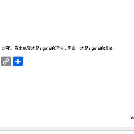
光位基本上一定死。看來低曝才是sigma的玩法，黑白，才是sigma的歸屬。
ram
mblr
Douban
Copy
Share
Link