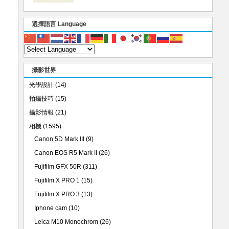
選擇語言 Language
攝影世界
光學設計
(14)
拍攝技巧
(15)
攝影情報
(21)
相機
(1595)
Canon 5D Mark III
(9)
Canon EOS R5 Mark II
(26)
Fujifilm GFX 50R
(311)
Fujifilm X PRO 1
(15)
Fujifilm X PRO 3
(13)
Iphone cam
(10)
Leica M10 Monochrom
(26)