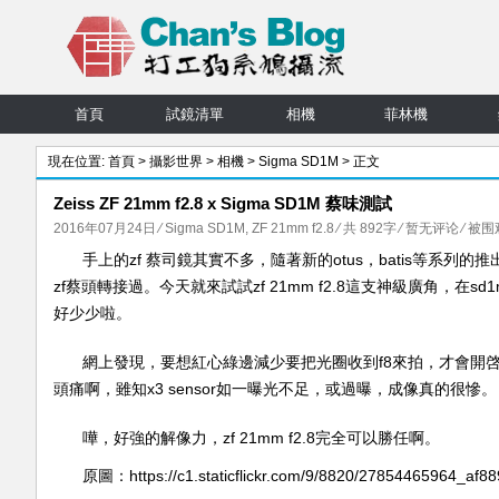
首頁
試鏡清單
相機
菲林機
現在位置:
首頁
>
攝影世界
>
相機
>
Sigma SD1M
> 正文
Zeiss ZF 21mm f2.8 x Sigma SD1M 蔡味測試
2016年07月24日
⁄
Sigma SD1M
,
ZF 21mm f2.8
⁄ 共 892字
⁄
暂无评论
⁄ 被围观
手上的zf 蔡司鏡其實不多，隨著新的otus，batis等系列的推
zf蔡頭轉接過。今天就來試試zf 21mm f2.8這支神級廣角
好少少啦。
網上發現，要想紅心綠邊減少要把光圈收到f8來拍，才會開啓
頭痛啊，雖知x3 sensor如一曝光不足，或過曝，成像真的很慘。
嘩，好強的解像力，zf 21mm f2.8完全可以勝任啊。
原圖：https://c1.staticflickr.com/9/8820/27854465964_af8