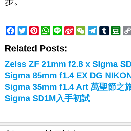
步。
Facebook
Twitter
Pinterest
WhatsApp
Line
Sina
WeChat
Telegr
Tumb
D
Weibo
Related Posts:
Zeiss ZF 21mm f2.8 x Sigm
Sigma 85mm f1.4 EX DG NIKO
Sigma 35mm f1.4 Art 萬聖節之
Sigma SD1M入手初試