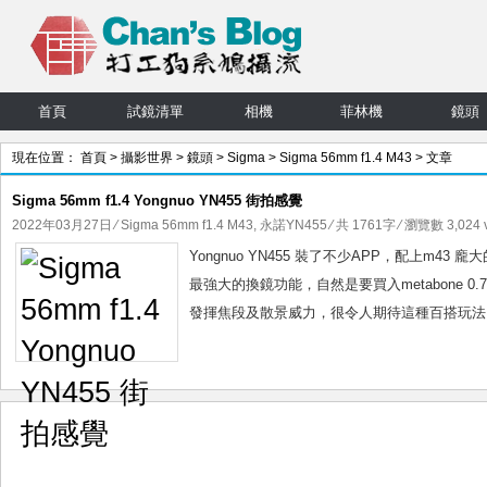
首頁
試鏡清單
相機
菲林機
鏡頭
現在位置：
首頁
>
攝影世界
>
鏡頭
>
Sigma
>
Sigma 56mm f1.4 M43
> 文章
Sigma 56mm f1.4 Yongnuo YN455 街拍感覺
2022年03月27日
⁄
Sigma 56mm f1.4 M43
,
永諾YN455
⁄ 共 1761字 ⁄ 瀏覽數 3,024 
Yongnuo YN455 裝了不少APP，配上m43
最強大的換鏡功能，自然是要買入metabone 0.
發揮焦段及散景威力，很令人期待這種百搭玩法。至於