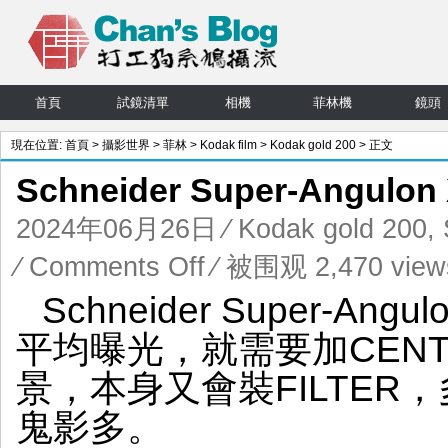
首頁
試鏡清單
相機
菲林機
鏡頭
現在位置:
首頁
>
攝影世界
>
菲林
>
Kodak film
>
Kodak gold 200
> 正文
Schneider Super-Angul
2024年06月26日
⁄
Kodak gold 200
,
on
⁄
Comments Off
⁄ 被围观 2,470 view
Schneider
Schneider Super-A
Super-
Angulon
平均曝光，就需要加CENTE
XL
90mm
景，本身又會裝FILTE
f5.6
中
鬼影多。
灰