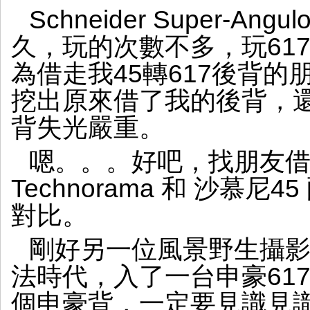
鏡
Schneider Super-Angu
試
練
久，玩的次數不多，玩617
為借走我45轉617後背
挖出原來借了我的後背，還
背失光嚴重。
嗯。。。好吧，找朋友借來台 Li
Technorama 和 沙慕尼
對比。
剛好另一位風景野生攝
法時代，入了一台申豪61
個申豪背，一定要見識見