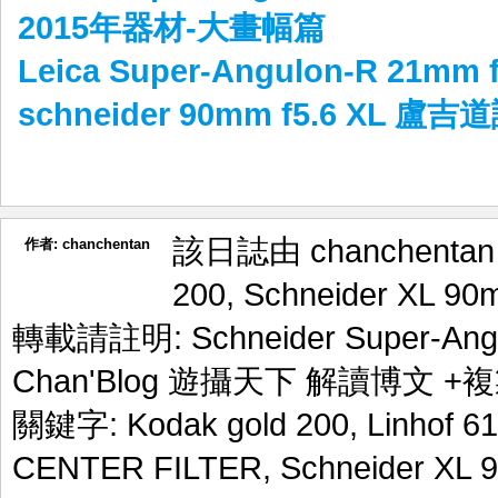
2015年器材-大畫幅篇
Leica Super-Angulon-R 21
schneider 90mm f5.6 XL 盧
該日誌由 chanchenta
作者:
chanchentan
200
,
Schneider XL 90
轉載請註明:
Schneider Super-A
Chan'Blog 遊攝天下 解讀博文
+複
關鍵字:
Kodak gold 200
,
Linhof 6
CENTER FILTER
,
Schneider XL 