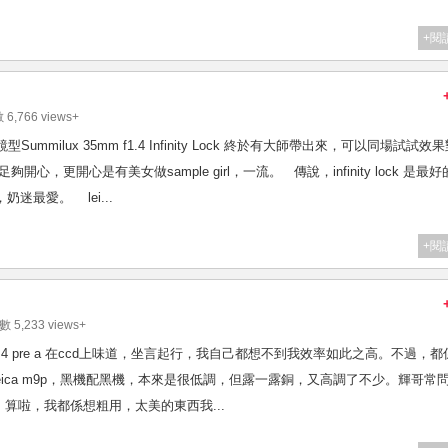
+閱
 6,766 views+
 的傳說鏡型Summilux 35mm f1.4 Infinity Lock 終於有大師帶出來，可以同場試試效
夠開心，更開心是有美女做sample girl，一流。 傳說，infinity lock 是最好
，奶迷最愛。 lei...
+閱
數 5,233 views+
mm f1.4 pre a 在ccd上味道，坐言起行，我自己都想不到我效率如此之高。不過，
ica m9p，黑機配黑機，本來是很低調，但露一露銅，又高調了不少。輝哥常
算啦，我都係想粗用，太美的東西我...