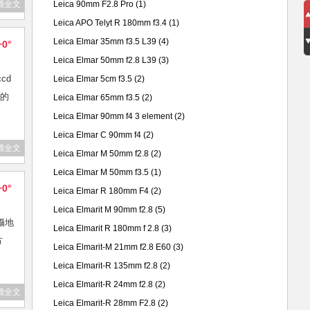
讀全文
Leica 90mm F2.8 Pro
(1)
Leica APO Telyt R 180mm f3.4
(1)
Leica Elmar 35mm f3.5 L39
(4)
+0°
Leica Elmar 50mm f2.8 L39
(3)
cd
Leica Elmar 5cm f3.5
(2)
養的
Leica Elmar 65mm f3.5
(2)
Leica Elmar 90mm f4 3 element
(2)
Leica Elmar C 90mm f4
(2)
讀全文
Leica Elmar M 50mm f2.8
(2)
Leica Elmar M 50mm f3.5
(1)
+0°
Leica Elmar R 180mm F4
(2)
Leica Elmarit M 90mm f2.8
(5)
震攝地
Leica Elmarit R 180mm f 2.8
(3)
方
Leica Elmarit-M 21mm f2.8 E60
(3)
Leica Elmarit-R 135mm f2.8
(2)
Leica Elmarit-R 24mm f2.8
(2)
讀全文
Leica Elmarit-R 28mm F2.8
(2)