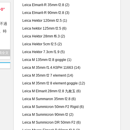
Leica Elmarit-R 35mm f2.8
(2)
+0°
Leica Elmarit-R 90mm f2.8
(3)
Leica Hektor 120mm f2.5
(1)
，不過
Leica hektor 125mm f2.5
(6)
林。時
Leica Hektor 28mm f6.3
(2)
Leica Hektor 5cm f2.5
(2)
Leica Hektor 7.3cm f1.9
(5)
讀全文
Leica M 135mm f2.8 goggle
(1)
Leica M 35mm f1.4 ASPH 11663
(14)
Leica M 35mm f2 7 element
(14)
Leica M 35mm f2 8 element goggle
(12)
Leica M Elmarit 28mm f2.8 九枚玉
(6)
Leica M Summaron 35mm f2.8
(6)
Leica M Summicron 50mm F2 Rigid
(6)
Leica M Summicron 90mm f2
(2)
Leica M Summicron DR 50mm F2
(6)