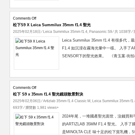
的
聖
光
on
Comments Off
松下S9 X Leica Summilux 35mm f1.4 聖光
松
下
2025年02月18日
⁄
Leica Summilux 35mm f1.4
,
Panasonic S9
⁄ 共 1038字 ⁄
S9
Leica Summilux 35mm f1.4 有很
X
F1.4 如沉浸在霧海光暈中一樣。 入手了AR
Leica
SENSOR下的聖光效果。 《青玉案·街拍神鏡 L
Summilux
35mm
f1.4
聖
光
on
Comments Off
松下 S9 x 35mm f1.4 聖光鏡頭散景對決
松
下
2025年02月06日
⁄
Artizlab 35mm f1.4 Classic M
,
Leica Summilux 35mm f1.
S9
693字 ⁄ 瀏覽數 1,981 views+
x
2024年尾，一堆國產聖光面世，沒錢買和
35mm
的ARTIZLAB 35MM F1.4 聖光
f1.4
是MINOLTA CLE 味十足的松下貧乳機
聖