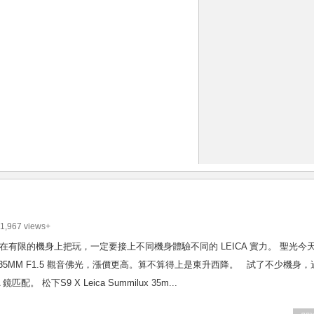
1,967 views+
 聖光可不能只在有限的機身上把玩，一定要接上不同機身體驗不同的 LEICA 實力。 聖光今
支 35MM F1.5 觀音佛光，漲價更高。算不算得上是東升西降。 試了不少機身，
配。 松下S9 X Leica Summilux 35m...