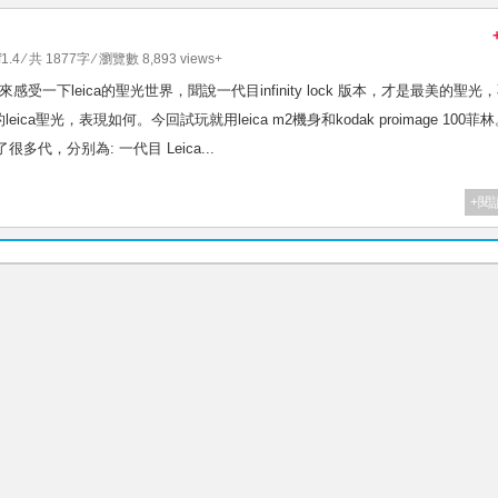
1.4
⁄ 共 1877字 ⁄ 瀏覽數 8,893 views+
 二代目，來感受一下leica的聖光世界，聞說一代目infinity lock 版本，才是最美的聖光
聖光，表現如何。今回試玩就用leica m2機身和kodak proimage 100菲
都出了很多代，分别為: 一代目 Leica...
+閱