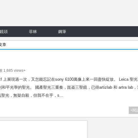
鏡頭
菲林
鋼筆
 文章
 1,685 views+
在nikon zf 上展現過一次，又怎能忘記在sony 6100萬像上來一回盡快綻放。 Leica 聖光
和平光學的聖光。 國產聖光三重奏，崑崙三聖鏡，已得artizlab 和 artra lab
光，無疑自殺，但我不在乎，s...
+閱