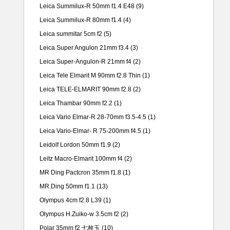
Leica Summilux-R 50mm f1.4 E48
(9)
Leica Summilux-R 80mm f1.4
(4)
Leica summitar 5cm f2
(5)
Leica Super Angulon 21mm f3.4
(3)
Leica Super-Angulon-R 21mm f4
(2)
Leica Tele Elmarit M 90mm f2.8 Thin
(1)
Leica TELE-ELMARIT 90mm f2.8
(2)
Leica Thambar 90mm f2.2
(1)
Leica Vario Elmar-R 28-70mm f3.5-4.5
(1)
Leica Vario-Elmar- R 75-200mm f4.5
(1)
Leidolf Lordon 50mm f1.9
(2)
Leitz Macro-Elmarit 100mm f4
(2)
MR Ding Pactcron 35mm f1.8
(1)
MR.Ding 50mm f1.1
(13)
Olympus 4cm f2.8 L39
(1)
Olympus H.Zuiko-w 3.5cm f2
(2)
Polar 35mm f2 七枚玉
(10)