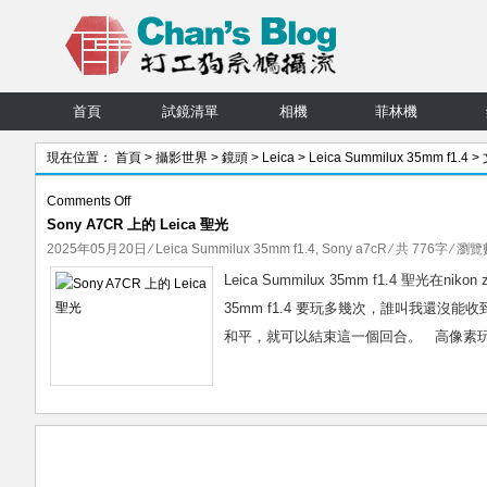
首頁
試鏡清單
相機
菲林機
現在位置：
首頁
>
攝影世界
>
鏡頭
>
Leica
>
Leica Summilux 35mm f1.4
>
on
Comments Off
Sony A7CR 上的 Leica 聖光
Sony
A7CR
2025年05月20日
⁄
Leica Summilux 35mm f1.4
,
Sony a7cR
⁄ 共 776字 ⁄ 瀏覽數
上
Leica Summilux 35mm f1.4 聖光
的
35mm f1.4 要玩多幾次，誰叫我還沒能收到
Leica
和平，就可以結束這一個回合。 高像素玩聖
聖
光