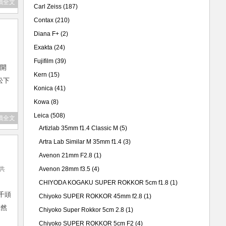
讀全文
Carl Zeiss
(187)
Contax
(210)
Diana F+
(2)
Exakta
(24)
Fujifilm
(39)
全開
Kern
(15)
松下
Konica
(41)
Kowa
(8)
Leica
(508)
讀全文
Artizlab 35mm f1.4 Classic M
(5)
Artra Lab Similar M 35mm f1.4
(3)
Avenon 21mm F2.8
(1)
 共
Avenon 28mm f3.5
(4)
CHIYODA KOGAKU SUPER ROKKOR 5cm f1.8
(1)
千頭
Chiyoko SUPER ROKKOR 45mm f2.8
(1)
當然
Chiyoko Super Rokkor 5cm 2.8
(1)
Chiyoko SUPER ROKKOR 5cm F2
(4)