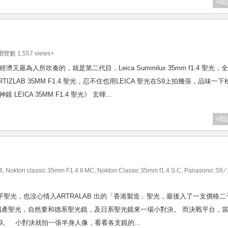
+閱
 瀏覽數 1,557 views+
多代，最經濟又最為人所吹奏的，就是第二代目，Leica Summilux 35mm f1.4 聖光，
TIZLAB 35MM F1.4 聖光，忍不住也用LEICA 聖光在S9上拍幾張，品味一下
EICA 35MM F1.4 聖光》 玄暉...
+閱
4
,
Nokton classic 35mm F1.4 II MC
,
Nokton Classic 35mm f1.4 S.C
,
Panasonic S9
⁄
平聖光，也沒心情入ARTRALAB 出的「香港製造」聖光，最後入了一支價格二
。 入手了國產聖光，自然要和德系聖光鏡，及日系聖光鏡來一場小對決。 而決戰平台，
，S9。 小對決就拍一張半身人像，看看各支鏡的...