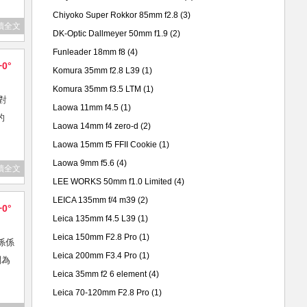
Chiyoko Super Rokkor 85mm f2.8
(3)
讀全文
DK-Optic Dallmeyer 50mm f1.9
(2)
Funleader 18mm f8
(4)
+0°
Komura 35mm f2.8 L39
(1)
Komura 35mm f3.5 LTM
(1)
果對
Laowa 11mm f4.5
(1)
的
Laowa 14mm f4 zero-d
(2)
Laowa 15mm f5 FFII Cookie
(1)
Laowa 9mm f5.6
(4)
讀全文
LEE WORKS 50mm f1.0 Limited
(4)
LEICA 135mm f/4 m39
(2)
+0°
Leica 135mm f4.5 L39
(1)
Leica 150mm F2.8 Pro
(1)
都係係
Leica 200mm F3.4 Pro
(1)
問為
Leica 35mm f2 6 element
(4)
Leica 70-120mm F2.8 Pro
(1)