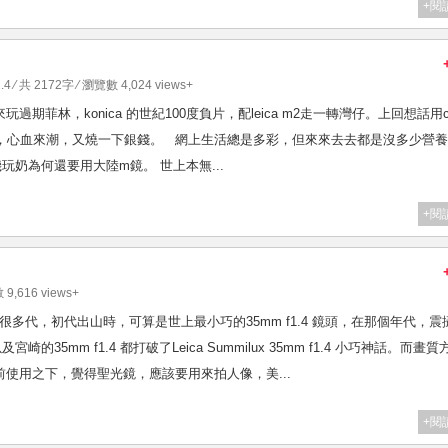
+閱
.4
⁄ 共 2172字 ⁄ 瀏覽數 4,024 views+
 pre a 來玩過期菲林，konica 的世紀100度負片，配leica m2走一轉灣仔。上回想話用c
，無他，心血來潮，又燒一下銀錢。 網上生活總是多彩，但來來去去都是沒多少營
玩奶為何還要用大陸m鏡。 世上本無...
+閱
 9,616 views+
 這個牌頭出了很多代，初代出山時，可算是世上最小巧的35mm f1.4 鏡頭，在那個年代，
的35mm f1.4 都打破了Leica Summilux 35mm f1.4 小巧神話。而畫質
之前使用之下，覺得聖光鏡，應該要用來拍人像，美...
+閱