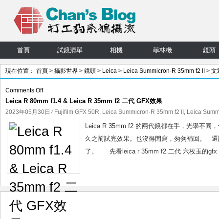
首頁
試鏡清單
相機
菲林機
鏡頭
現在位置：
首頁
>
攝影世界
>
鏡頭
>
Leica
>
Leica Summicron-R 35mm f2 II
> 文
on
Comments Off
Leica R 80mm f1.4 & Leica R 35mm f2 二代 GFX效果
Leica
R
2023年05月30日
⁄
Fujifilm GFX 50R
,
Leica Summicron-R 35mm f2 II
,
Leica Summ
80mm
Leica R 35mm f2 的兩代鏡都在手，光學不同，也算叫co
f1.4
久之前試完效果。也沒得閒寫，匆匆補回。 還
&
了。 先看leica r 35mm f2 二代 六枚玉的gfx 
Leica
R
35mm
f2
二
代