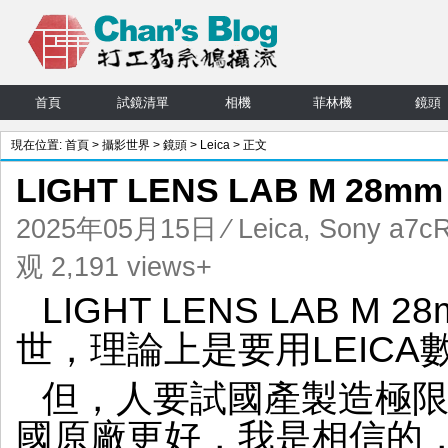
首頁
試鏡清單
相機
菲林機
鏡頭
現在位置:
首頁
>
攝影世界
>
鏡頭
>
Leica
> 正文
LIGHT LENS LAB M 28m
2025年05月15日
⁄
Leica
,
Sony a7c
观 2,191 views+
LIGHT LENS LAB M 
世，理論上是要用LEICA
但，人要試國產製造極
國原廠更好，我是相信的