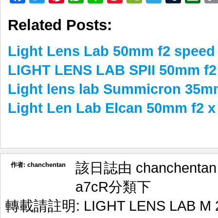
Weibo
Related Posts:
Light Lens Lab 50mm f2 speed
LIGHT LENS LAB SPII 50mm
Light lens lab Summicron
Light Len Lab Elcan 50mm f2 
該日誌由 chanchenta
作者:
chanchentan
a7cR
分類下
轉載請註明:
LIGHT LENS LAB 