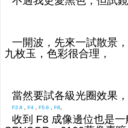
不過我更愛黑色，但試
一開波，先來一試散景，夠
九枚玉，色彩很合理，
當然要試各級光圈效果
F2.8
，
F4
，
F5.6
，
F8
。
收到 F8 成像邊位也是一