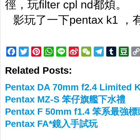
徑，玩filter cpl nd都煩。
影玩了一下pentax k1
Facebook
Twitter
Pinterest
WhatsApp
Line
Sina
WeChat
Telegr
Tumb
D
Weibo
Related Posts:
Pentax DA 70mm f2.4 Limited
Pentax MZ-S 笨仔旗艦下水禮
Pentax F 50mm f1.4 笨系最強
Pentax FA*鏡入手試玩