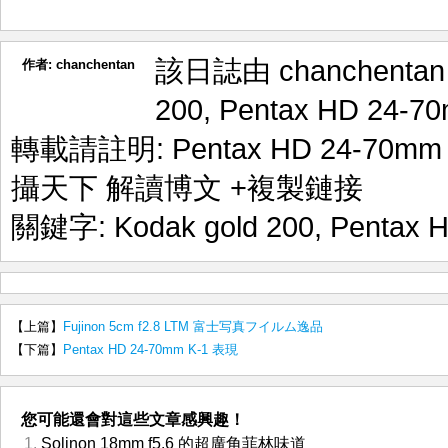
該日誌由 chanchenta
作者:
chanchentan
200
,
Pentax HD 24-7
轉載請註明:
Pentax HD 24-70m
攝天下 解讀博文
+複製鏈接
關鍵字:
Kodak gold 200
,
Pentax 
【上篇】
Fujinon 5cm f2.8 LTM 富士写真フイルム逸品
【下篇】
Pentax HD 24-70mm K-1 表現
您可能還會對這些文章感興趣！
Solinon 18mm f5.6 的超廣角菲林味道