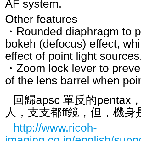
AF system.
Other features
・Rounded diaphragm to pr
bokeh (defocus) effect, whi
effect of point light sources
・Zoom lock lever to preven
of the lens barrel when p
回歸apsc 單反的pentax
人，支支都ff鏡，但，機身是aps
http://www.ricoh-
imaging.co.jp/english/supp