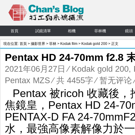
首頁
試鏡清單
相機
菲林機
鏡頭
現在位置:
首頁
>
攝影世界
>
菲林
>
Kodak film
>
Kodak gold 200
> 正文
Pentax HD 24-70mm f2
2021年06月27日
⁄
Kodak gold 200
,
Pentax MZS
⁄ 共 4455字
⁄
暂无评论
Pentax 被ricoh 收
焦鏡皇，Pentax HD 24-7
PENTAX-D FA 24-70mm
水，最強高像素解像力於一