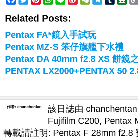
Weibo
Related Posts:
Pentax FA*鏡入手試玩
Pentax MZ-S 笨仔旗艦下水禮
Pentax DA 40mm f2.8 XS 餅鏡
PENTAX LX2000+PENTAX 50 2
該日誌由 chanchenta
作者:
chanchentan
Fujifilm C200
,
Pentax
轉載請註明:
Pentax F 28mm f2