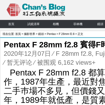
首頁
試鏡清單
相機
菲林機
鏡頭
現在位置:
首頁
>
攝影世界
>
鏡頭
>
Pentax
>
F 28mm f2.8
> 正文
Pentax F 28mm f2.8 
2020年12月07日
⁄
F 28mm f2.8
,
Fuj
⁄
暂无评论
⁄ 被围观 6,162 views+
Pentax F 28mm f2.8
作，1987年生產，最近對
二手巿場不多見，但價錢又
年，1989年就低產，是