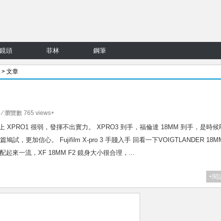
鏡頭
菲林
鋼筆
> 文章
 ⁄ 瀏覽數 765 views+
用，感覺上 XPRO1 很弱，發揮不出實力。 XPRO3 到手，福倫達 18MM 到手，是時候
，更加信心。 Fujifilm X-pro 3 手賤入手 回看一下VOIGTLANDER 18M
 F2 配起來一流，XF 18MM F2 鏡身大小很合理，...
+閱