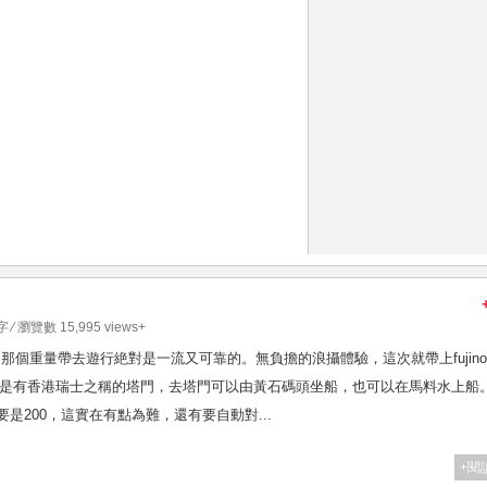
字 ⁄ 瀏覽數 15,995 views+
是神級，那個重量帶去遊行絶對是一流又可靠的。無負擔的浪攝體驗，這次就帶上fujinon
點，就是有香港瑞士之稱的塔門，去塔門可以由黃石碼頭坐船，也可以在馬料水上船
定要是200，這實在有點為難，還有要自動對...
+閱