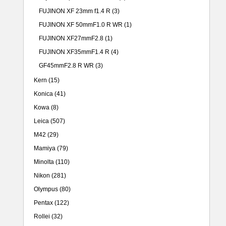
FUJINON XF 23mm f1.4 R
(3)
FUJINON XF 50mmF1.0 R WR
(1)
FUJINON XF27mmF2.8
(1)
FUJINON XF35mmF1.4 R
(4)
GF45mmF2.8 R WR
(3)
Kern
(15)
Konica
(41)
Kowa
(8)
Leica
(507)
M42
(29)
Mamiya
(79)
Minolta
(110)
Nikon
(281)
Olympus
(80)
Pentax
(122)
Rollei
(32)