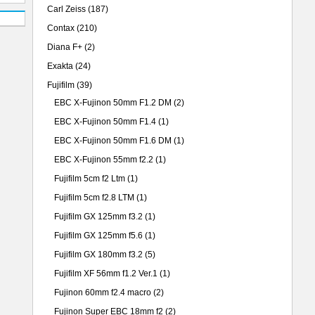
Carl Zeiss
(187)
Contax
(210)
Diana F+
(2)
Exakta
(24)
Fujifilm
(39)
EBC X-Fujinon 50mm F1.2 DM
(2)
EBC X-Fujinon 50mm F1.4
(1)
EBC X-Fujinon 50mm F1.6 DM
(1)
EBC X-Fujinon 55mm f2.2
(1)
Fujifilm 5cm f2 Ltm
(1)
Fujifilm 5cm f2.8 LTM
(1)
Fujifilm GX 125mm f3.2
(1)
Fujifilm GX 125mm f5.6
(1)
Fujifilm GX 180mm f3.2
(5)
Fujifilm XF 56mm f1.2 Ver.1
(1)
Fujinon 60mm f2.4 macro
(2)
Fujinon Super EBC 18mm f2
(2)