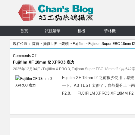
首頁
試鏡清單
相機
菲林機
現在位置：
首頁
>
攝影世界
>
鏡頭
>
Fujifilm
>
Fujinon Super EBC 18mm f2
on
Comments Off
Fujifilm XF 18mm f2 XPRO3 底力
Fujifilm
XF
2025年12月04日
⁄
Fujifilm X PRO 3
,
Fujinon Super EBC 18mm f2
⁄ 共 542字
18mm
Fujifilm XF 18mm f2 之前很少使
f2
一下。AB TEST 太俗了，自然是分上下兩篇鳩試
XPRO3
F2.8。 FUJIFILM XPRO3 XF 18MM
底
力