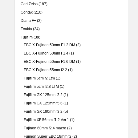
Carl Zeiss
(187)
Contax
(210)
Diana F+
(2)
Exakta
(24)
Fujifilm
(39)
EBC X-Fujinon 50mm F1.2 DM
(2)
EBC X-Fujinon 50mm F1.4
(1)
EBC X-Fujinon 50mm F1.6 DM
(1)
EBC X-Fujinon 55mm f2.2
(1)
Fujifilm 5cm f2 Ltm
(1)
Fujifilm 5cm f2.8 LTM
(1)
Fujifilm GX 125mm f3.2
(1)
Fujifilm GX 125mm f5.6
(1)
Fujifilm GX 180mm f3.2
(5)
Fujifilm XF 56mm f1.2 Ver.1
(1)
Fujinon 60mm f2.4 macro
(2)
Fujinon Super EBC 18mm f2
(2)