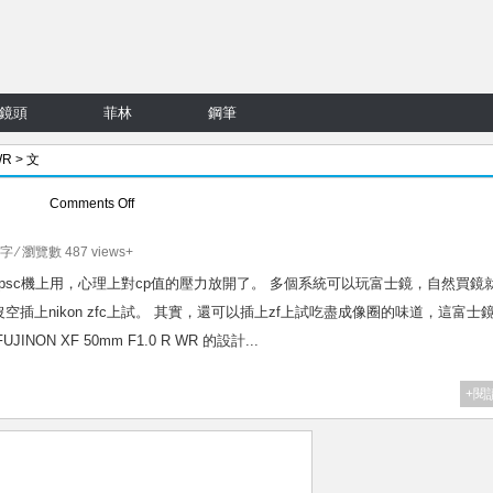
鏡頭
菲林
鋼筆
WR
> 文
on
Comments Off
FUJINON
XF
8字 ⁄ 瀏覽數 487 views+
50mm
 z apsc機上用，心理上對cp值的壓力放開了。 多個系統可以玩富士鏡，自然買鏡
F1.0
插上nikon zfc上試。 其實，還可以插上zf上試吃盡成像圈的味道，這富士
R
N XF 50mm F1.0 R WR 的設計...
WR
富
+閱
士
殘
片
級