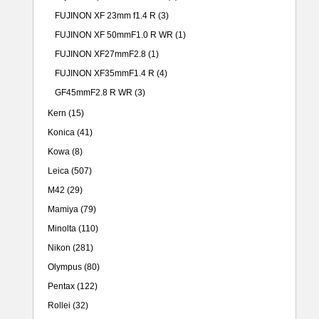
FUJINON XF 23mm f1.4 R
(3)
FUJINON XF 50mmF1.0 R WR
(1)
FUJINON XF27mmF2.8
(1)
FUJINON XF35mmF1.4 R
(4)
GF45mmF2.8 R WR
(3)
Kern
(15)
Konica
(41)
Kowa
(8)
Leica
(507)
M42
(29)
Mamiya
(79)
Minolta
(110)
Nikon
(281)
Olympus
(80)
Pentax
(122)
Rollei
(32)