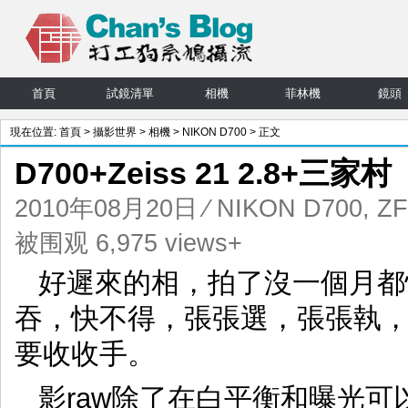
首頁
試鏡清單
相機
菲林機
鏡頭
現在位置:
首頁
>
攝影世界
>
相機
>
NIKON D700
> 正文
D700+Zeiss 21 2.8+三家村
2010年08月20日
⁄
NIKON D700
,
ZF
被围观 6,975 views+
好遲來的相，拍了沒一個月都
吞，快不得，張張選，張張執
要收收手。
影raw除了在白平衡和曝光