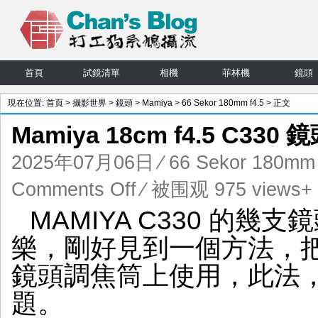
首頁
試鏡清單
相機
菲林機
鏡頭
現在位置:
首頁
>
攝影世界
>
鏡頭
>
Mamiya
>
66 Sekor 180mm f4.5
> 正文
Mamiya 18cm f4.5 C3
2025年07月06日
⁄
66 Sekor 180mm 
on
Comments Off
⁄ 被围观 975 views+
Mamiya
MAMIYA C330 的
18cm
f4.5
樂，剛好見到一個方法，把
C330
鏡
鏡頭調焦筒上使用，此法，
頭
數
題。
碼