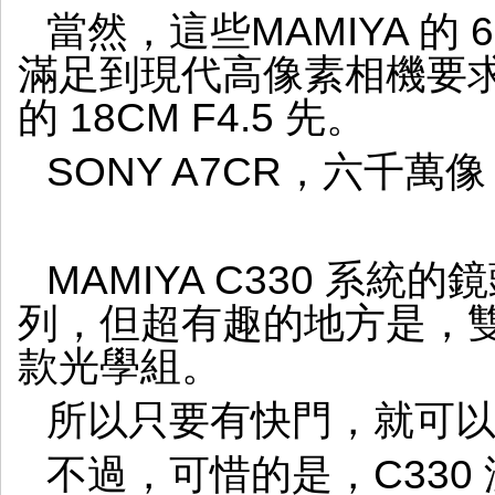
活
當然，這些MAMIYA 的
化
計
滿足到現代高像素相機要
劃
的 18CM F4.5 先。
SONY A7CR，六千
MAMIYA C330 系
列，但超有趣的地方是，
款光學組。
所以只要有快門，就可
不過，可惜的是，C330