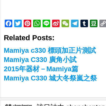
Facebook
Twitter
Pinterest
WhatsApp
Line
Sina
WeChat
Telegr
Tumb
D
Weibo
Related Posts:
Mamiya c330 標頭加正片測試
Mamiya C330 廣角小試
2015年器材－Mamiya篇
Mamiya C330 城大冬祭嵐之祭
作者:
chanchentan