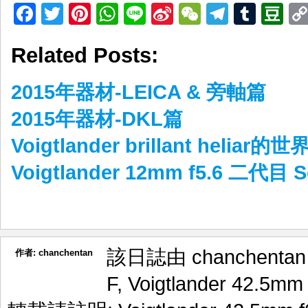
Facebook
Twitter
Pinterest
WhatsApp
Line
Sina
WeChat
Telegr
Tumb
D
Weibo
Related Posts:
2015年器材-LEICA & 旁軸篇
2015年器材-DKL篇
Voigtlander brillant heliar的世
Voigtlander 12mm f5.6 二代目
該日誌由 chanchenta
作者:
chanchentan
F
,
Voigtlander 42.5mm