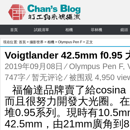
首頁
試鏡清單
相機
菲林機
鏡頭
現在位置:
首頁
>
攝影世界
>
相機
>
Olympus Pen F
> 正文
Voigtlander 42.5mm f0.
2019年09月08日
⁄
Olympus Pen F
,
747字
⁄
暂无评论
⁄ 被围观 4,950 vie
福倫達品牌賣了給cosi
而且很努力開發大光圈。在m4
堆0.95系列。現時有10.5m
42.5mm，由21mm廣角到