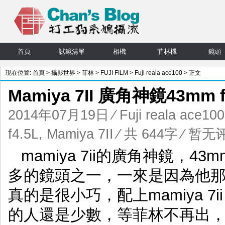
首頁
試鏡清單
相機
菲林機
鏡頭
現在位置:
首頁
>
攝影世界
>
菲林
>
FUJI FILM
>
Fuji reala ace100
> 正文
Mamiya 7II 廣角神鏡43mm 
2014年07月19日
⁄
Fuji reala ace100
f4.5L
,
Mamiya 7II
⁄ 共 644字
⁄
暂无
mamiya 7ii的廣角神鏡，43
多的鏡頭之一，一來是因為他
真的是很小巧，配上mamiya 7i
的人還是少數，等菲林不再出