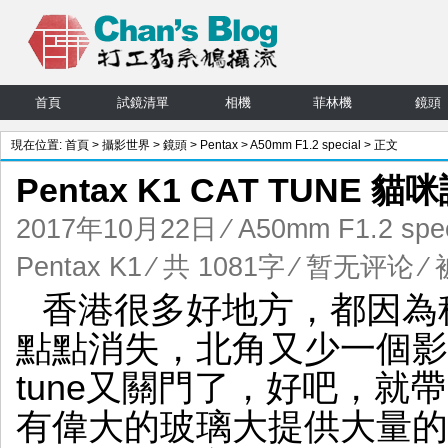
首頁
試鏡清單
相機
菲林機
鏡頭
現在位置:
首頁
>
攝影世界
>
鏡頭
>
Pentax
>
A50mm F1.2 special
> 正文
Pentax K1 CAT TUNE 貓
2017年10月22日
⁄
A50mm F1.2 spec
Pentax K1
⁄ 共 1081字
⁄
暂无评论
⁄ 
香港很多好地方，都因為
點點消失，北角又少一個影
tune又關門了，好吧，就帶p
有偉大的玻璃大提供大量的