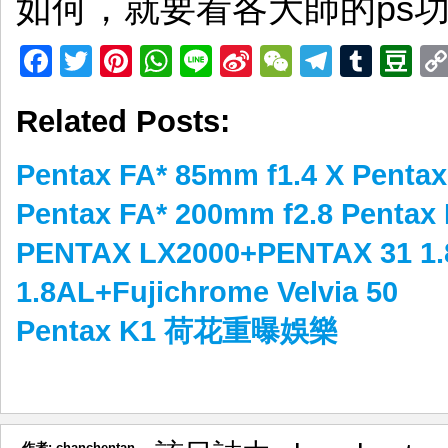
如何，就要看各大師的ps
Facebook
Twitter
Pinterest
WhatsApp
Line
Sina
WeChat
Telegr
Tumb
D
Weibo
Related Posts:
Pentax FA* 85mm f1.4 X Pen
Pentax FA* 200mm f2.8 Penta
PENTAX LX2000+PENTAX 31 1
1.8AL+Fujichrome Velvia 50
Pentax K1 荷花重曝娛樂
作者:
chanchentan