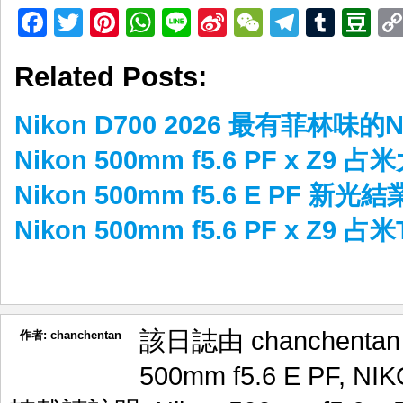
Facebook
Twitter
Pinterest
WhatsApp
Line
Sina
WeChat
Telegr
Tumb
D
Weibo
Related Posts:
Nikon D700 2026 最有菲林味的N
Nikon 500mm f5.6 PF x Z9
Nikon 500mm f5.6 E PF 新光
Nikon 500mm f5.6 PF x Z9 占米
該日誌由 chanchenta
作者:
chanchentan
500mm f5.6 E PF
,
NIK