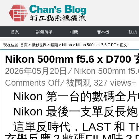
首頁
試鏡清單
相機
菲林機
鏡頭
現在位置:
首頁
>
攝影世界
>
鏡頭
>
Nikon
>
Nikon 500mm f5.6 E PF
> 正文
Nikon 500mm f5.6 x D7
2026年05月20日
⁄
Nikon 500mm f5.
on
Comments Off
⁄ 被围观 327 views+
Nikon
Nikon 第一台的數碼全
500mm
f5.6
Nikon 最後一支單反長炮「
x
D700
玄
這單反時代，LAST 和 T
學
玄學反應？數碼FILM味？DIGI
味