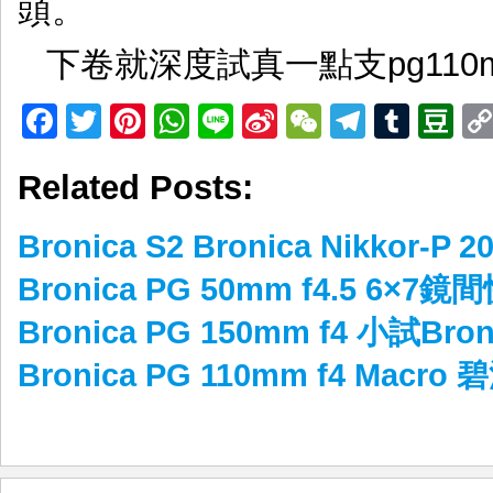
頭。
下卷就深度試真一點支pg110
Facebook
Twitter
Pinterest
WhatsApp
Line
Sina
WeChat
Telegr
Tumb
D
Weibo
Related Posts:
Bronica S2 Bronica Nikkor-P 2
Bronica PG 50mm f4.5 6×
Bronica PG 150mm f4 小試Bron
Bronica PG 110mm f4 Mac