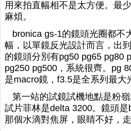
用來拍直幅相不是太方便。最
麻煩。
bronica gs-1的鏡頭光
幅，以單鏡反光設計而言，出到f
的鏡頭分別有pg50 pg65 pg80 pg1
pg250 pg500，系統很齊。pg 8
是macro鏡，f3.5是全系列最
第一站的試鏡試機地點是粉嶺
試片菲林是delta 3200。鏡頭是br
那個水滴對焦屏，眼睛不好，走