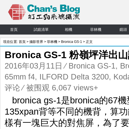
首頁
試鏡清單
相機
菲林機
鏡頭
現在位置:
首頁
>
攝影世界
>
菲林機
>
Bronica GS-1
> 正文
Bronica GS-1 粉嶺坪洋出
2016年03月11日
⁄
Bronica GS-1
,
Br
65mm f4
,
ILFORD Delta 3200
,
Koda
评论
⁄ 被围观 6,067 views+
bronica gs-1是bronica
135xpan背等不同的機背，算功能
樣有一塊巨大的對焦屏，為了