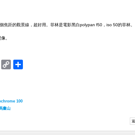
距的觀景線，超好用。菲林是電影黑白polypan f50，iso 50的菲林。
現像。
ram
mblr
Douban
Copy
Share
Link
chrome 100
 九馬畫山