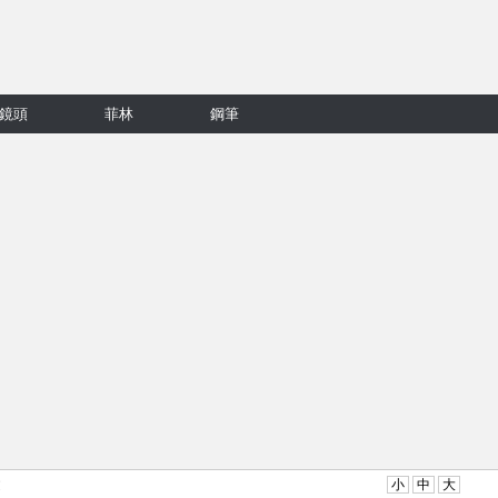
鏡頭
菲林
鋼筆
文
小
中
大