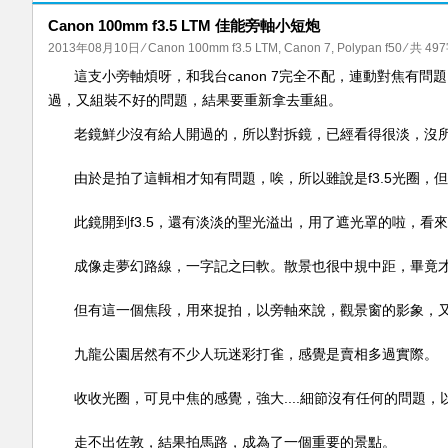
Canon 100mm f3.5 LTM 佳能旁軸小短炮
2013年08月10日
⁄
Canon 100mm f3.5 LTM
,
Canon 7
,
Polypan f50
⁄ 共 49
這支小旁軸煩呀，和我台canon 7完全不配，連動對焦有問
過，又組裝不好的問題，結果要重新拿去重組。
老鏡鮮少沒有給人開過的，所以對拆鏡，已經看得很淡，沒
由於是拍了這輯相才知有問題，唉，所以雖說是f3.5光圈，
此鏡開到f3.5，還有淡淡的聖光溢出，用了遮光罩的啦，看來要加t*
成像走夢幻路線，一字記之曰軟。散景也很中規中距，畢竟才f
但有這一個焦段，用來捉拍，以旁軸來說，觀景窗的影象，
九龍公園居然有不少人玩迷彩打雀，感覺是賣相多過實際。
收收光圈，可見中焦的感覺，強大....細節沒有任何的問題，以
走不出佐敦，結果拍馬路，成為了一個重要的景點。