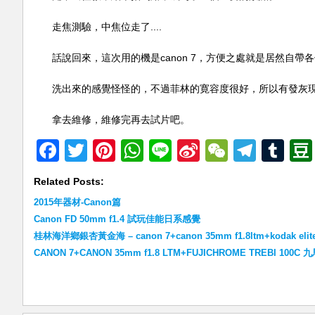
走焦測驗，中焦位走了....
話說回來，這次用的機是canon 7，方便之處就是居然自帶各個焦
洗出來的感覺怪怪的，不過菲林的寛容度很好，所以有發灰
拿去維修，維修完再去試片吧。
Facebook
Twitter
Pinterest
WhatsApp
Line
Sina
WeChat
Teleg
Tu
Weibo
Related Posts:
2015年器材-Canon篇
Canon FD 50mm f1.4 試玩佳能日系感覺
桂林海洋鄉銀杏黃金海 – canon 7+canon 35mm f1.8ltm+kodak elite
CANON 7+CANON 35mm f1.8 LTM+FUJICHROME TREBI 100C