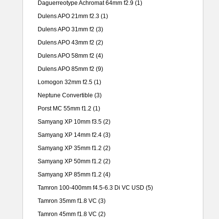
Daguerreotype Achromat 64mm f2.9
(1)
Dulens APO 21mm f2.3
(1)
Dulens APO 31mm f2
(3)
Dulens APO 43mm f2
(2)
Dulens APO 58mm f2
(4)
Dulens APO 85mm f2
(9)
Lomogon 32mm f2.5
(1)
Neptune Convertible
(3)
Porst MC 55mm f1.2
(1)
Samyang XP 10mm f3.5
(2)
Samyang XP 14mm f2.4
(3)
Samyang XP 35mm f1.2
(2)
Samyang XP 50mm f1.2
(2)
Samyang XP 85mm f1.2
(4)
Tamron 100-400mm f4.5-6.3 Di VC USD
(5)
Tamron 35mm f1.8 VC
(3)
Tamron 45mm f1.8 VC
(2)