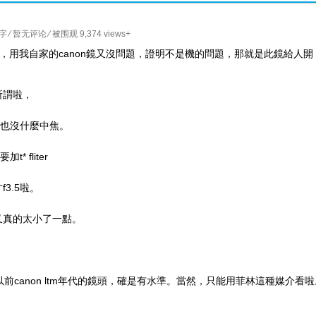
7字
⁄
暂无评论
⁄ 被围观 9,374 views+
題，用我自家的canon鏡又沒問題，證明不是機的問題，那就是此鏡給人開
所謂啦，
但也沒什麼中焦。
 fliter
3.5啦。
又真的太小了一點。
前canon ltm年代的鏡頭，確是有水準。當然，只能用菲林這種媒介看啦