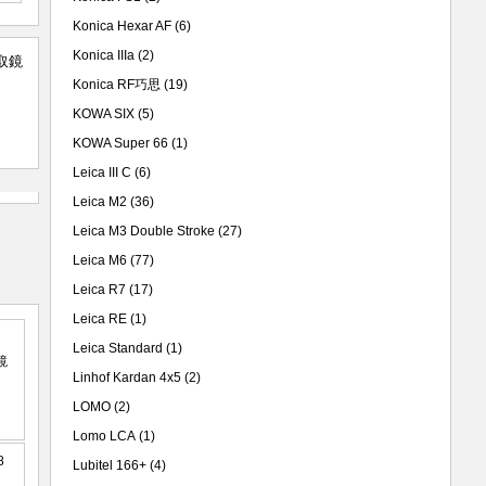
Konica Hexar AF
(6)
Konica IIIa
(2)
取鏡
Konica RF巧思
(19)
KOWA SIX
(5)
KOWA Super 66
(1)
Leica III C
(6)
Leica M2
(36)
Leica M3 Double Stroke
(27)
Leica M6
(77)
Leica R7
(17)
Leica RE
(1)
Leica Standard
(1)
Linhof Kardan 4x5
(2)
LOMO
(2)
Lomo LCA
(1)
Lubitel 166+
(4)