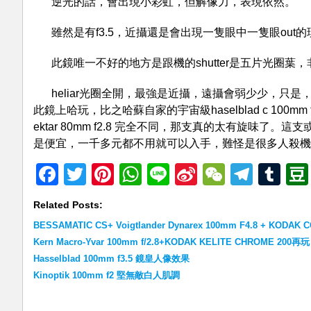
逆光的話，會出現小彩虹，但解像力，表現依然。
雖然是有f3.5，近攝還是會出現一隻眼中一隻眼out
此鏡唯一不好的地方是跟機的shutter是五片光圈
heliar光圈全開，最強是近攝，遠攝會弱少少，只是
此鏡上哈玩，比之哈蘇自家的宇宙級haselblad c 100mm f
ektar 80mm f2.8 完全不同，那支真的太有旋味
是便宜，一千多元都不用就可以入手，難怪是很多人殺機
Facebook
Twitter
Pinterest
WhatsApp
Line
Sina
WeChat
Teleg
Tu
Weibo
Related Posts:
BESSAMATIC CS+ Voigtlander Dynarex 100mm F4.8 + KODAK 
Kern Macro-Yvar 100mm f/2.8+KODAK KELITE CHROME 200再玩
Hasselblad 100mm f3.5 鏡皇人像效果
Kinoptik 100mm f2 堅無敵白人肌調