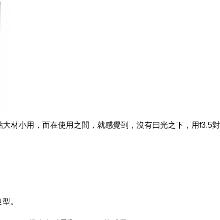
點大材小用，而在使用之間，就感覺到，沒有曰光之下，用f3.5對
？
改良型。