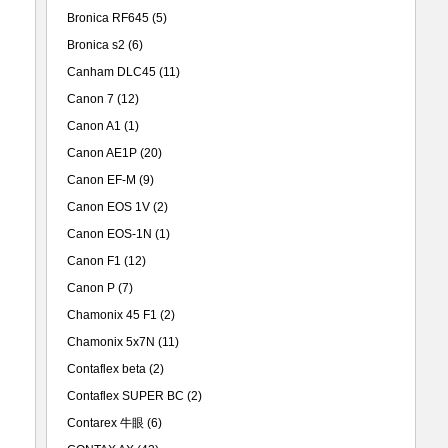
Bronica RF645
(5)
Bronica s2
(6)
Canham DLC45
(11)
Canon 7
(12)
Canon A1
(1)
Canon AE1P
(20)
Canon EF-M
(9)
Canon EOS 1V
(2)
Canon EOS-1N
(1)
Canon F1
(12)
Canon P
(7)
Chamonix 45 F1
(2)
Chamonix 5x7N
(11)
Contaflex beta
(2)
Contaflex SUPER BC
(2)
Contarex 牛眼
(6)