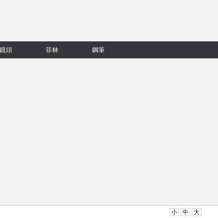
鏡頭
菲林
鋼筆
小
中
大