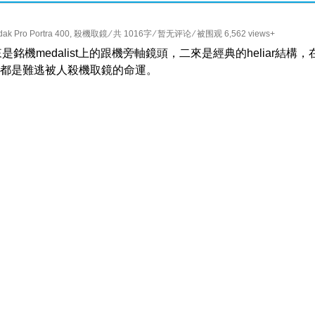
ak Pro Portra 400
,
殺機取鏡
⁄ 共 1016字
⁄
暂无评论
⁄ 被围观 6,562 views+
有名，一來是銘機medalist上的跟機旁軸鏡頭，二來是經典的heliar結構，
都是難逃被人殺機取鏡的命運。