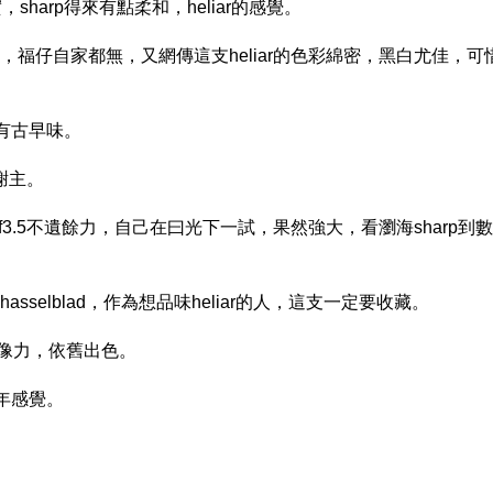
harp得來有點柔和，heliar的感覺。
k這一家了，福仔自家都無，又網傳這支heliar的色彩綿密，黑白尤佳，可
有古早味。
謝主。
100mm f3.5不遺餘力，自己在曰光下一試，果然強大，看瀏海sharp到數
asselblad，作為想品味heliar的人，這支一定要收藏。
像力，依舊出色。
年感覺。