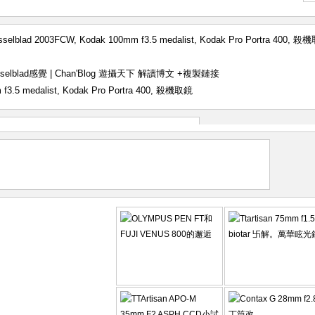
sselblad 2003FCW
,
Kodak 100mm f3.5 medalist
,
Kodak Pro Portra 400
,
殺機
 hasselblad感覺 | Chan'Blog 遊攝天下 解讀博文
+複製鏈接
f3.5 medalist
,
Kodak Pro Portra 400
,
殺機取鏡