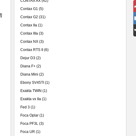
CONTAX AX
(42)
Contax G1
(5)
惜
Contax G2
(31)
Contax IIa
(1)
Contax IIIa
(3)
Contax NX
(3)
Contax RTS II
(6)
Dejur D3
(2)
Diana F+
(2)
Diana Mini
(2)
Ebony SV45TI
(1)
Exakta TWIN
(1)
Exakta vx IIa
(1)
Fed 3
(1)
Foca Oplar
(1)
Foca PF3L
(3)
Foca UR
(1)