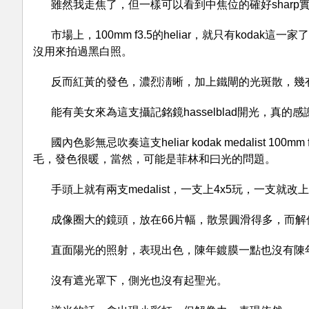
雖然我走焦了，但一樣可以看到中焦位的確好sharp實，s
市場上，100mm f3.5的heliar，就只有koda
沒用來拍過黑白照。
反而紅黃的發色，濃烈淸晰，加上鐵閘的光斑散，幾
能有美女來為這支攝記銘鏡hasselblad開光，真的感
國內色影無忌吹奏這支heliar kodak medalist 
毛，發色很暖，當然，可能是菲林和曰光的問題。
手頭上就有兩支medalist，一支上4x5玩，一支就改上h
成像圈大的鏡頭，放在66片幅，散景圓滑得多，而解
直面陽光的照射，表現出色，陳年鍍膜一點也沒有陳
沒有遮光罩下，側光也沒有起聖光。