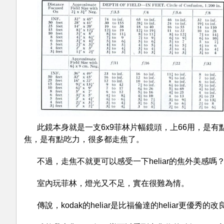
此鏡本身就是一支6x9菲林片幅鏡頭，上66用，是有
焦，是有點吃力，很多都走焦了。
不過，走焦不就更可以感受一下heliar的焦外美感嗎
室內玩菲林，燈光又不足，實在很難為情。
傳說，kodak的heliar是比福倫達的heliar更優秀的