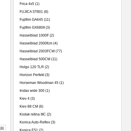
Frica 4x5
(1)
FUJICA ST801
(8)
Fujifilm GA645
(11)
Fujifilm GX680II
(3)
Hasselblad 1000F
(2)
Hasselblad 2000fcm
(4)
Hasselblad 2003FCW
(77)
，
Hasselblad 500CM
(11)
Holgo 120 TLR
(2)
Horizon Perfekt
(3)
Horseman Woodman 45
(1)
Instax wide 300
(1)
Kiev 4
(3)
Kiev 88 CM
(6)
Kodak retina IIIC
(2)
Konica Auto-Reflex
(3)
返回
Konica FS1
(2)