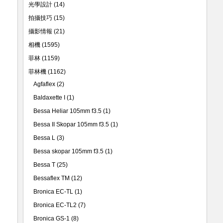
光學設計
(14)
拍攝技巧
(15)
攝影情報
(21)
相機
(1595)
菲林
(1159)
菲林機
(1162)
Agfaflex
(2)
Baldaxette I
(1)
Bessa Heliar 105mm f3.5
(1)
Bessa II Skopar 105mm f3.5
(1)
Bessa L
(3)
Bessa skopar 105mm f3.5
(1)
Bessa T
(25)
Bessaflex TM
(12)
Bronica EC-TL
(1)
Bronica EC-TL2
(7)
Bronica GS-1
(8)