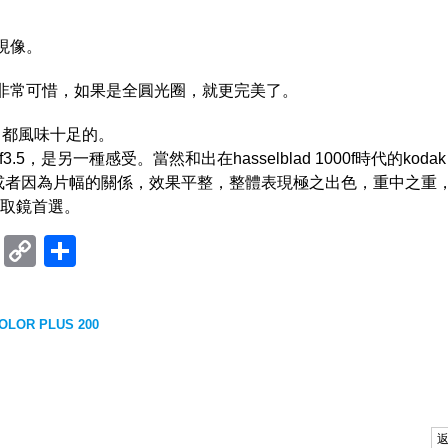
的現像。
葉，非常可惜，如果是全圓光圈，就更完美了。
，都風味十足的。
3.5，是另一種感受。當然和出在hasselblad 1000f時代的kodak
了。這支或者因為片幅的關係，效果平整，整體表現極之出色，重中之重
取鏡首選。
ram
mblr
Douban
Copy
Share
Link
COLOR PLUS 200