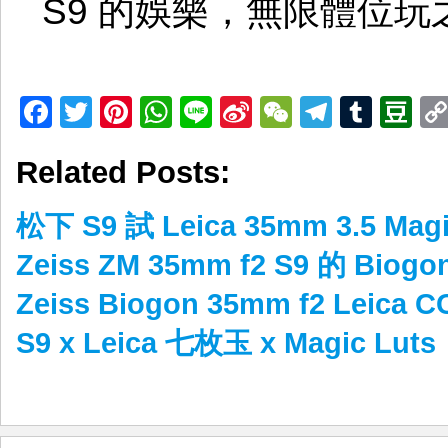
S9 的娛樂，無限體位玩
Facebook
Twitter
Pinterest
WhatsApp
Line
Sina
WeChat
Telegr
Tumb
D
Weibo
Related Posts:
松下 S9 試 Leica 35mm 3.5 Magi
Zeiss ZM 35mm f2 S9 的 Biog
Zeiss Biogon 35mm f2 Lei
S9 x Leica 七枚玉 x Magic Luts