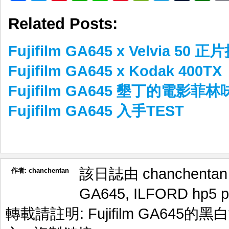
Weibo
Related Posts:
Fujifilm GA645 x Velvia 50 
Fujifilm GA645 x Kodak 400TX
Fujifilm GA645 墾丁的電影菲林
Fujifilm GA645 入手TEST
該日誌由 chanchenta
作者:
chanchentan
GA645
,
ILFORD hp5 p
轉載請註明:
Fujifilm GA645的