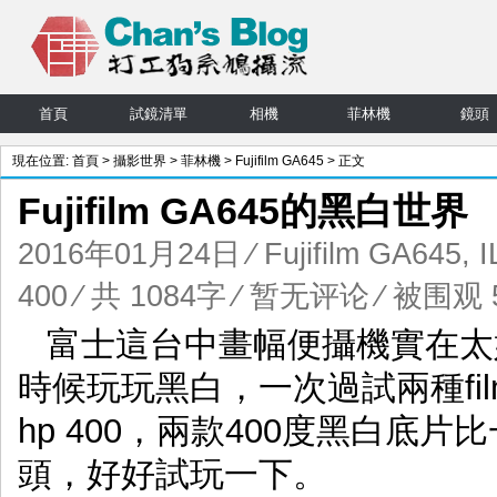
首頁
試鏡清單
相機
菲林機
鏡頭
現在位置:
首頁
>
攝影世界
>
菲林機
>
Fujifilm GA645
> 正文
Fujifilm GA645的黑白世界
2016年01月24日
⁄
Fujifilm GA645
,
I
400
⁄ 共 1084字
⁄
暂无评论
⁄ 被围观 5
富士這台中畫幅便攝機實在太
時候玩玩黑白，一次過試兩種film，ko
hp 400，兩款400度黑白底片
頭，好好試玩一下。