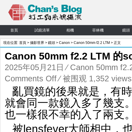
首頁
試鏡清單
相機
菲林機
鏡頭
現在位置:
首頁
>
攝影世界
>
鏡頭
>
Canon
>
Canon 50mm f2.2 LTM
> 正文
Canon 50mm f2.2 LTM 的s
2025年05月21日
⁄
Canon 50mm f2.
on
Comments Off
⁄ 被围观 1,352 views
Canon
亂買鏡的後果就是，有時因
50mm
f2.2
就會同一款鏡入多了幾支。Cano
LTM
的
也一樣很不幸的入了兩支
sony
味
被lensfever大師相