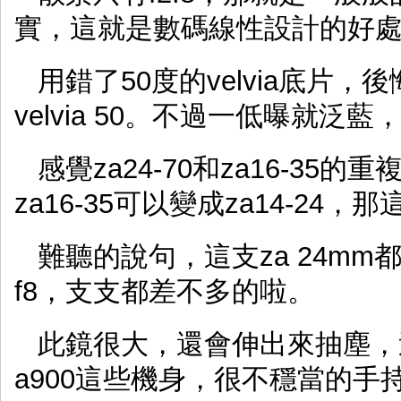
實，這就是數碼線性設計的好
用錯了50度的velvia底片
velvia 50。不過一低曝就泛
感覺za24-70和za16-35
za16-35可以變成za14-24
難聽的說句，這支za 24m
f8，支支都差不多的啦。
此鏡很大，還會伸出來抽塵，
a900這些機身，很不穩當的手