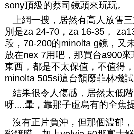
sony頂級的蔡司鏡頭來玩玩。
上網一搜，居然有高人放售三支
別是za 24-70，za 16-35， z
段，70-200的minolta 
放在nex 7用吧，那買台a900
東西，都是不太保值，不值得，我
minolta 505si這台頹廢菲林
結果很令人傷感，居然太低階，跑
呀....暈，靠那子虛烏有的全焦
沒有正片負沖，但那個濃郁，
彩鍍膜，加上velvia 50那富