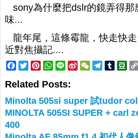
sony為什麼把dslr的鏡弄得那
味...
龍年尾，這條霉龍，快走快走，來
近對焦攝記....
Facebook
Twitter
Pinterest
WhatsApp
Line
Sina
WeChat
Telegr
Tumb
D
Weibo
Related Posts:
Minolta 505si super 試tudor co
MINOLTA 505SI SUPER + carl 
400
Minolta AF 85mm f1.4 初代人