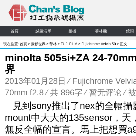
首頁
試鏡清單
相機
菲林機
鏡頭
現在位置:
首頁
>
攝影世界
>
菲林
>
FUJI FILM
>
Fujichrome Velvia 50
> 正文
minolta 505si+ZA 24-7
界
2013年01月28日
⁄
Fujichrome Velvi
70mm f2.8
⁄ 共 896字
⁄
暂无评论
⁄ 被
見到sony推出了nex的全幅攝
mount中大大的135sensor
無反全幅的宣言。馬上把想買a