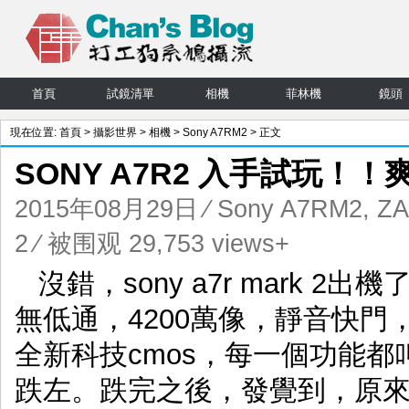
首頁
試鏡清單
相機
菲林機
鏡頭
現在位置:
首頁
>
攝影世界
>
相機
>
Sony A7RM2
> 正文
SONY A7R2 入手試玩！！
2015年08月29日
⁄
Sony A7RM2
,
ZA
2
⁄ 被围观 29,753 views+
沒錯，sony a7r mark 
無低通，4200萬像，靜音快門
全新科技cmos，每一個功能
跌左。跌完之後，發覺到，原來用舊款