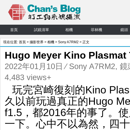
首頁
試鏡清單
相機
菲林機
鏡頭
現在位置:
首頁
>
攝影世界
>
相機
>
Sony A7RM2
> 正文
Hugo Meyer Kino Plasm
2022年01月10日
⁄
Sony A7RM2
,
鏡
4,483 views+
玩完宮崎復刻的Kino Plas
久以前玩過真正的Hugo Meyer 
f1.5，都2016年的事了。使
一下。心中不以為然，四十萬