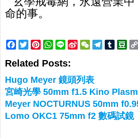
玄學戒毒網，永遠營業中
命的事。
Facebook
Twitter
Pinterest
WhatsApp
Line
Sina
WeChat
Telegr
Tumb
D
Weibo
Related Posts:
Hugo Meyer 鏡頭列表
宮崎光學 50mm f1.5 Kino Pla
Meyer NOCTURNUS 50mm f
Lomo OKC1 75mm f2 數碼試鏡