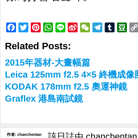
Facebook
Twitter
Pinterest
WhatsApp
Line
Sina
WeChat
Telegr
Tumb
D
Weibo
Related Posts:
2015年器材-大畫幅篇
Leica 125mm f2.5 4×5 終機
KODAK 178mm f2.5 奧運神鏡
Graflex 港島南試鏡
該日誌由 chanchenta
作者:
chanchentan