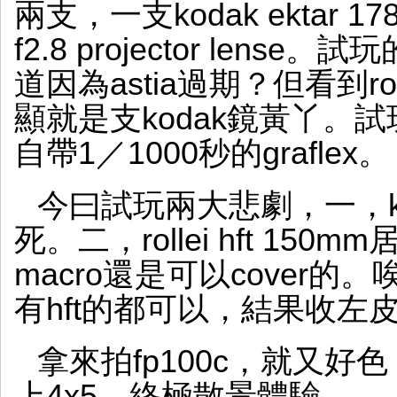
兩支，一支kodak ektar 178mm
f2.8 projector lens
道因為astia過期？但看到ro
顯就是支kodak鏡黃丫。
自帶1／1000秒的graflex。
今曰試玩兩大悲劇，一，ko
死。二，rollei hft 150m
macro還是可以cover的。唉
有hft的都可以，結果收左
拿來拍fp100c，就又好色，
上4x5，終極散景體驗。