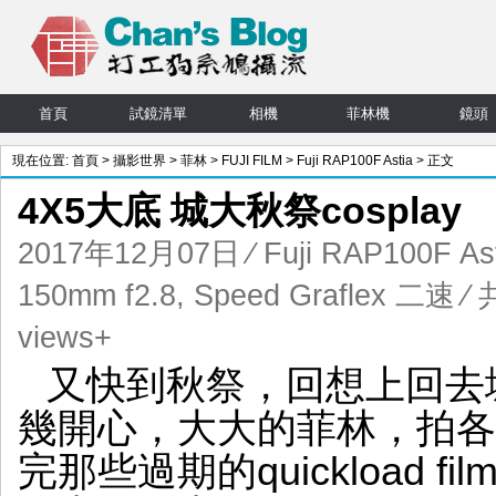
首頁
試鏡清單
相機
菲林機
鏡頭
現在位置:
首頁
>
攝影世界
>
菲林
>
FUJI FILM
>
Fuji RAP100F Astia
> 正文
4X5大底 城大秋祭cosplay
2017年12月07日
⁄
Fuji RAP100F As
150mm f2.8
,
Speed Graflex 二速
⁄ 
views+
又快到秋祭，回想上回去
幾開心，大大的菲林，拍各
完那些過期的quickload fi